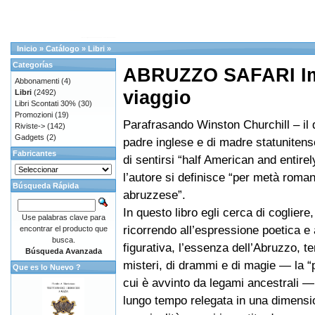
Inicio
»
Catálogo
»
Libri
»
Categorías
ABRUZZO SAFARI Im
Abbonamenti
(4)
viaggio
Libri
(2492)
Libri Scontati 30%
(30)
Promozioni
(19)
Parafrasando Winston Churchill – il qu
Riviste->
(142)
Gadgets
(2)
padre inglese e di madre statunitens
Fabricantes
di sentirsi “half American and entirel
l’autore si definisce “per metà roma
Búsqueda Rápida
abruzzese”.
In questo libro egli cerca di cogliere
Use palabras clave para
ricorrendo all’espressione poetica e a
encontrar el producto que
busca.
figurativa, l’essenza dell’Abruzzo, ter
Búsqueda Avanzada
misteri, di drammi e di magie — la “p
Que es lo Nuevo ?
cui è avvinto da legami ancestrali —
lungo tempo relegata in una dimensi