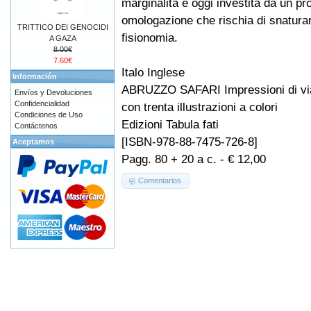
marginalità e oggi investita da un pr
omologazione che rischia di snatura
TRITTICO DEI GENOCIDI
fisionomia.
A GAZA
8.00€
7.60€
Italo Inglese
Información
ABRUZZO SAFARI Impressioni di vi
Envíos y Devoluciones
Confidencialidad
con trenta illustrazioni a colori
Condiciones de Uso
Edizioni Tabula fati
Contáctenos
[ISBN-978-88-7475-726-8]
Aceptamos
Pagg. 80 + 20 a c. - € 12,00
Comentarios