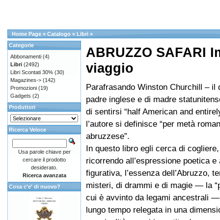
Home Page
»
Catalogo
»
Libri
»
Categorie
ABRUZZO SAFARI Im
Abbonamenti
(4)
viaggio
Libri
(2492)
Libri Scontati 30%
(30)
Magazines->
(142)
Parafrasando Winston Churchill – il qu
Promozioni
(19)
Gadgets
(2)
padre inglese e di madre statunitens
Produttori
di sentirsi “half American and entirel
l’autore si definisce “per metà roma
Ricerca Veloce
abruzzese”.
In questo libro egli cerca di cogliere
Usa parole chiave per
ricorrendo all’espressione poetica e a
cercare il prodotto
desiderato.
figurativa, l’essenza dell’Abruzzo, ter
Ricerca avanzata
misteri, di drammi e di magie — la “p
Cosa c'e' di nuovo?
cui è avvinto da legami ancestrali —
lungo tempo relegata in una dimensi