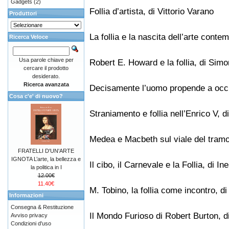
Gadgets
(2)
Follia d’artista, di Vittorio Varano
Produttori
La follia e la nascita dell’arte conte
Ricerca Veloce
Usa parole chiave per
Robert E. Howard e la follia, di Sim
cercare il prodotto
desiderato.
Ricerca avanzata
Decisamente l’uomo propende a occult
Cosa c'e' di nuovo?
Straniamento e follia nell’Enrico V, 
Medea e Macbeth sul viale del tramo
FRATELLI D'UN'ARTE
IGNOTA L’arte, la bellezza e
Il cibo, il Carnevale e la Follia, di In
la politica in I
12.00€
11.40€
M. Tobino, la follia come incontro, d
Informazioni
Consegna & Restituzione
Il Mondo Furioso di Robert Burton, d
Avviso privacy
Condizioni d'uso