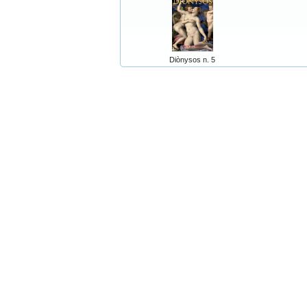
Diònysos n. 5