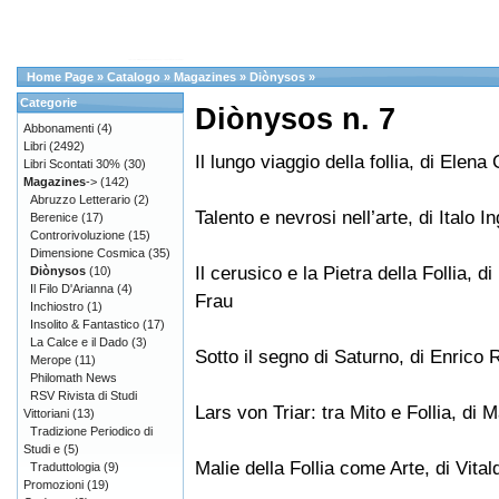
Home Page
»
Catalogo
»
Magazines
»
Diònysos
»
Categorie
Diònysos n. 7
Abbonamenti
(4)
Libri
(2492)
Il lungo viaggio della follia, di Elena 
Libri Scontati 30%
(30)
Magazines
->
(142)
Abruzzo Letterario
(2)
Talento e nevrosi nell’arte, di Italo I
Berenice
(17)
Controrivoluzione
(15)
Dimensione Cosmica
(35)
Il cerusico e la Pietra della Follia, d
Diònysos
(10)
Il Filo D'Arianna
(4)
Frau
Inchiostro
(1)
Insolito & Fantastico
(17)
La Calce e il Dado
(3)
Sotto il segno di Saturno, di Enrico R
Merope
(11)
Philomath News
RSV Rivista di Studi
Lars von Triar: tra Mito e Follia, di
Vittoriani
(13)
Tradizione Periodico di
Studi e
(5)
Malie della Follia come Arte, di Vita
Traduttologia
(9)
Promozioni
(19)