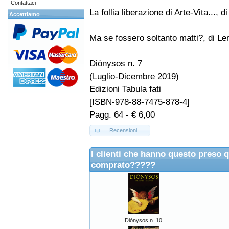
Contattaci
La follia liberazione di Arte-Vita..., 
Accettiamo
Ma se fossero soltanto matti?, di 
Diònysos n. 7
(Luglio-Dicembre 2019)
Edizioni Tabula fati
[ISBN-978-88-7475-878-4]
Pagg. 64 - € 6,00
Recensioni
I clienti che hanno questo preso 
comprato?????
Diònysos n. 10