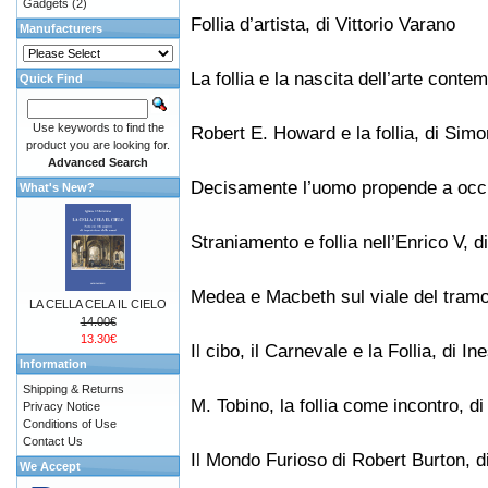
Gadgets
(2)
Follia d’artista, di Vittorio Varano
Manufacturers
La follia e la nascita dell’arte conte
Quick Find
Use keywords to find the
Robert E. Howard e la follia, di Sim
product you are looking for.
Advanced Search
Decisamente l’uomo propende a occult
What's New?
Straniamento e follia nell’Enrico V, 
Medea e Macbeth sul viale del tramo
LA CELLA CELA IL CIELO
14.00€
13.30€
Il cibo, il Carnevale e la Follia, di In
Information
Shipping & Returns
M. Tobino, la follia come incontro, d
Privacy Notice
Conditions of Use
Contact Us
Il Mondo Furioso di Robert Burton, d
We Accept