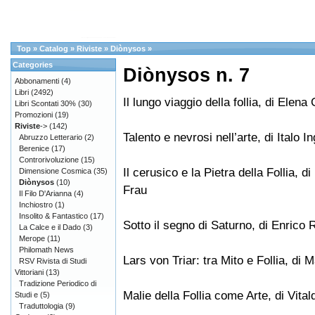
Top
»
Catalog
»
Riviste
»
Diònysos
»
Categories
Diònysos n. 7
Abbonamenti
(4)
Libri
(2492)
Il lungo viaggio della follia, di Elena 
Libri Scontati 30%
(30)
Promozioni
(19)
Riviste
->
(142)
Talento e nevrosi nell’arte, di Italo I
Abruzzo Letterario
(2)
Berenice
(17)
Controrivoluzione
(15)
Il cerusico e la Pietra della Follia, d
Dimensione Cosmica
(35)
Diònysos
(10)
Frau
Il Filo D'Arianna
(4)
Inchiostro
(1)
Insolito & Fantastico
(17)
Sotto il segno di Saturno, di Enrico R
La Calce e il Dado
(3)
Merope
(11)
Philomath News
Lars von Triar: tra Mito e Follia, di
RSV Rivista di Studi
Vittoriani
(13)
Tradizione Periodico di
Malie della Follia come Arte, di Vita
Studi e
(5)
Traduttologia
(9)