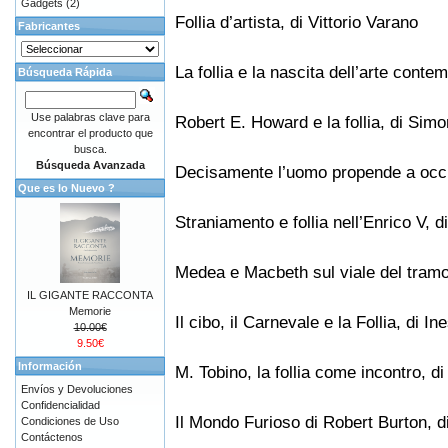
Gadgets
(2)
Follia d’artista, di Vittorio Varano
Fabricantes
La follia e la nascita dell’arte conte
Búsqueda Rápida
Use palabras clave para
Robert E. Howard e la follia, di Sim
encontrar el producto que
busca.
Búsqueda Avanzada
Decisamente l’uomo propende a occult
Que es lo Nuevo ?
Straniamento e follia nell’Enrico V, 
Medea e Macbeth sul viale del tramo
IL GIGANTE RACCONTA
Memorie
Il cibo, il Carnevale e la Follia, di In
10.00€
9.50€
Información
M. Tobino, la follia come incontro, d
Envíos y Devoluciones
Confidencialidad
Il Mondo Furioso di Robert Burton, d
Condiciones de Uso
Contáctenos