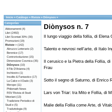
Inicio
»
Catálogo
»
Riviste
»
Diònysos
»
Categorías
Diònysos n. 7
Abbonamenti
(4)
Libri
(2492)
Il lungo viaggio della follia, di Elena 
Libri Scontati 30%
(30)
Promozioni
(19)
Riviste
->
(142)
Talento e nevrosi nell’arte, di Italo I
Abruzzo Letterario
(2)
Berenice
(17)
Controrivoluzione
(15)
Il cerusico e la Pietra della Follia, d
Dimensione Cosmica
(35)
Diònysos
(10)
Frau
Il Filo D'Arianna
(4)
Inchiostro
(1)
Insolito & Fantastico
(17)
Sotto il segno di Saturno, di Enrico R
La Calce e il Dado
(3)
Merope
(11)
Philomath News
Lars von Triar: tra Mito e Follia, di
RSV Rivista di Studi
Vittoriani
(13)
Tradizione Periodico di
Malie della Follia come Arte, di Vita
Studi e
(5)
Traduttologia
(9)