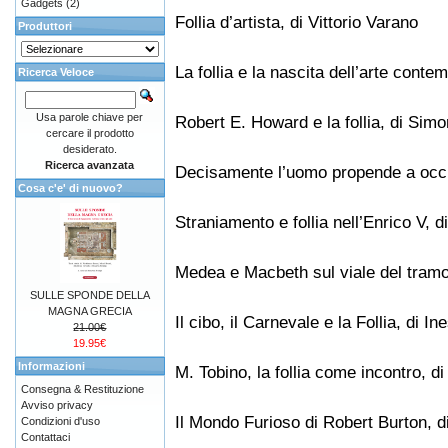
Gadgets
(2)
Follia d’artista, di Vittorio Varano
Produttori
La follia e la nascita dell’arte conte
Ricerca Veloce
Usa parole chiave per
Robert E. Howard e la follia, di Sim
cercare il prodotto
desiderato.
Ricerca avanzata
Decisamente l’uomo propende a occult
Cosa c'e' di nuovo?
Straniamento e follia nell’Enrico V, 
Medea e Macbeth sul viale del tramo
SULLE SPONDE DELLA
MAGNA GRECIA
Il cibo, il Carnevale e la Follia, di In
21.00€
19.95€
Informazioni
M. Tobino, la follia come incontro, d
Consegna & Restituzione
Avviso privacy
Il Mondo Furioso di Robert Burton, d
Condizioni d'uso
Contattaci