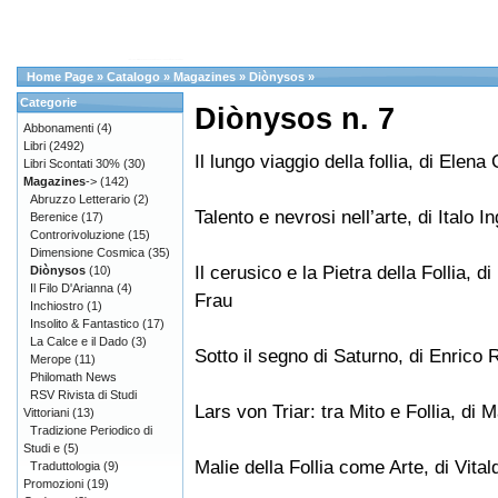
Home Page
»
Catalogo
»
Magazines
»
Diònysos
»
Categorie
Diònysos n. 7
Abbonamenti
(4)
Libri
(2492)
Il lungo viaggio della follia, di Elena 
Libri Scontati 30%
(30)
Magazines
->
(142)
Abruzzo Letterario
(2)
Talento e nevrosi nell’arte, di Italo I
Berenice
(17)
Controrivoluzione
(15)
Dimensione Cosmica
(35)
Il cerusico e la Pietra della Follia, d
Diònysos
(10)
Il Filo D'Arianna
(4)
Frau
Inchiostro
(1)
Insolito & Fantastico
(17)
La Calce e il Dado
(3)
Sotto il segno di Saturno, di Enrico R
Merope
(11)
Philomath News
RSV Rivista di Studi
Lars von Triar: tra Mito e Follia, di
Vittoriani
(13)
Tradizione Periodico di
Studi e
(5)
Malie della Follia come Arte, di Vita
Traduttologia
(9)
Promozioni
(19)