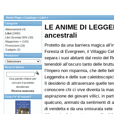
Home Page
»
Catalogo
»
Libri
»
Categorie
LE ANIME DI LEGGEN
Abbonamenti
(4)
ancestrali
Libri
(2492)
Libri Scontati 30%
(30)
Magazines->
(142)
Protetto da una barriera magica all’i
Promozioni
(19)
Gadgets
(2)
Foresta di Evergreen, il Villaggio Cel
Produttori
separa i suoi abitanti dal resto del 
tenendoli all’oscuro tanto delle brutt
Ricerca Veloce
l’Impero non risparmia, che delle bel
Leggendra e delle sue caleidoscopich
Usa parole chiave per
Il desiderio di attraversare quelle ter
cercare il prodotto
desiderato.
conoscere chi ci vive diventa la ma
Ricerca avanzata
aspirazione dei giovani villici, in part
Cosa c'e' di nuovo?
qualcuno, animato da sentimenti di a
di vendetta e da una smisurata sete d