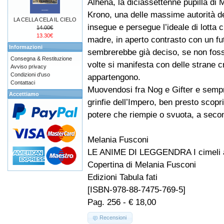
Alhena, la diciassettenne pupilla di
Krono, una delle massime autorità del
LA CELLA CELA IL CIELO
insegue e persegue l’ideale di lotta c
14.00€
13.30€
madre, in aperto contrasto con un fu
Informazioni
sembrerebbe già deciso, se non foss
Consegna & Restituzione
volte si manifesta con delle strane cr
Avviso privacy
Condizioni d'uso
appartengono.
Contattaci
Muovendosi fra Nog e Gifter e sempre
Accettiamo
grinfie dell’Impero, ben presto scop
potere che riempie o svuota, a secon
Melania Fusconi
LE ANIME DI LEGGENDRA I cimeli a
Copertina di Melania Fusconi
Edizioni Tabula fati
[ISBN-978-88-7475-769-5]
Pag. 256 - € 18,00
Recensioni