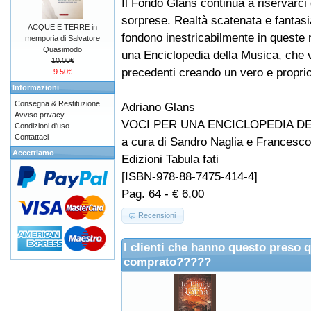
Il Fondo Glans continua a riservarci 
sorprese. Realtà scatenata e fantasia
ACQUE E TERRE in
fondono inestricabilmente in queste
memporia di Salvatore
Quasimodo
una Enciclopedia della Musica, che 
10.00€
precedenti creando un vero e propri
9.50€
Informazioni
Consegna & Restituzione
Adriano Glans
Avviso privacy
VOCI PER UNA ENCICLOPEDIA DEL
Condizioni d'uso
Contattaci
a cura di Sandro Naglia e Francesco
Accettiamo
Edizioni Tabula fati
[ISBN-978-88-7475-414-4]
Pag. 64 - € 6,00
Recensioni
I clienti che hanno questo preso 
comprato?????