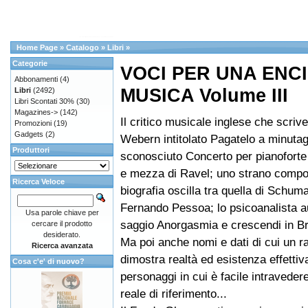
Home Page
»
Catalogo
»
Libri
»
Categorie
VOCI PER UNA ENC
Abbonamenti
(4)
MUSICA Volume III
Libri
(2492)
Libri Scontati 30%
(30)
Magazines->
(142)
Il critico musicale inglese che scrive
Promozioni
(19)
Gadgets
(2)
Webern intitolato Pagatelo a minutag
Produttori
sconosciuto Concerto per pianofort
e mezza di Ravel; uno strano compos
Ricerca Veloce
biografia oscilla tra quella di Schum
Fernando Pessoa; lo psicoanalista a
Usa parole chiave per
saggio Anorgasmia e crescendi in Br
cercare il prodotto
desiderato.
Ma poi anche nomi e dati di cui un ra
Ricerca avanzata
dimostra realtà ed esistenza effettiv
Cosa c'e' di nuovo?
personaggi in cui è facile intravedere
reale di riferimento...