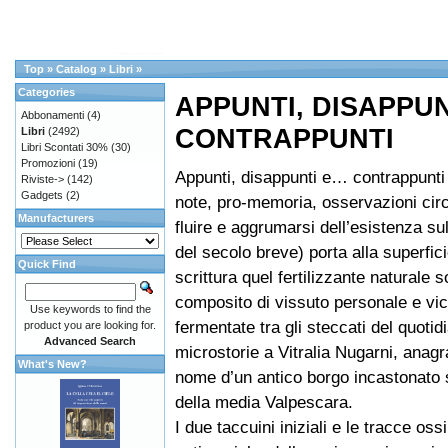
Top
»
Catalog
»
Libri
»
Categories
APPUNTI, DISAPPUNT
Abbonamenti
(4)
CONTRAPPUNTI
Libri
(2492)
Libri Scontati 30%
(30)
Promozioni
(19)
Appunti, disappunti e… contrappunti 
Riviste->
(142)
Gadgets
(2)
note, pro-memoria, osservazioni circ
Manufacturers
fluire e aggrumarsi dell’esistenza su
del secolo breve) porta alla superfici
Quick Find
scrittura quel fertilizzante naturale 
composito di vissuto personale e vi
Use keywords to find the
fermentate tra gli steccati del quotid
product you are looking for.
Advanced Search
microstorie a Vitralia Nugarni, ana
What's New?
nome d’un antico borgo incastonato s
della media Valpescara.
I due taccuini iniziali e le tracce os