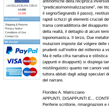
antinomiche della reciproca inversio
LA CELLA CELA IL CIELO
“predicato/nominalizzazione”, nei tit
14.00€
il segno/Segnando il passo), restitu
13.30€
rapidi schizzi gli elementi cruciali de
Information
trama contraddittoria del disappunto 
Shipping & Returns
Privacy Notice
della realtà, il dettaglio di alcuni tem
Conditions of Use
Contact Us
toponomastica. Il terzo, Due metafor
We Accept
mutazioni imposte dal volgere delle s
prudenti sull’inoltre del millennio a ve
Ma è nella cifra narrativa e stilistic
(appunti e disappunti) si dispiega ta
mistilinguistici quanto nei canoni vedu
tuttora abitati dagli adagi speculari d
del narrare.
Florideo A. Matricciano
APPUNTI, DISAPPUNTI E... CON
Periferie scrittorie, rimarginazioni e