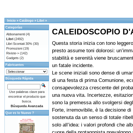
Inicio
»
Catálogo
»
Libri
»
Categorías
CALEIDOSCOPIO D
Abbonamenti
(4)
Libri
(2492)
Questa storia inizia con tono legger
Libri Scontati 30%
(30)
Promozioni
(19)
presto assume toni dolorosi: un’imm
Riviste->
(142)
stabilità e serenità viene bruscament
Gadgets
(2)
un fatale incidente.
Fabricantes
Le scene iniziali sono dense di umani
Búsqueda Rápida
di una festa di prima Comunione, ec
consapevolezza crescente del probab
Use palabras clave para
una nuova vita. Incertezze, esitazion
encontrar el producto que
busca.
sono la premessa allo svolgersi degli
Búsqueda Avanzada
Forte, irremovibile, è la decisione di
Que es lo Nuevo ?
sostenuta da un senso di totale ribe
solo all’idea: i valori profondi che al
cuore della protagonista prevalgono 