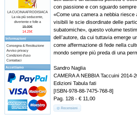
con passione e con sguardo sempre 
LA CUCINA AFRODISIACA
«Come una camera a nebbia riesce 
La via più seducente,
visibili le scie disordinate delle parti
divertente e folle a
15.00€
subatomiche», questo volume testimon
14.25€
dell’autore, da cui tuttavia emerge un
Informazioni
come affermazione di fede nella cultu
Consegna & Restituzione
Avviso privacy
mondo sempre più preda di una perme
Condizioni d'uso
Contattaci
Sandro Naglia
Accettiamo
CAMERA A NEBBIA Taccuini 2014-2
Edizioni Tabula fati
[ISBN-978-88-7475-768-8]
Pag. 128 - € 11,00
Recensioni