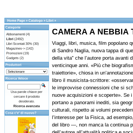
Home Page
»
Catalogo
»
Libri
»
Categorie
CAMERA A NEBBIA Ta
Abbonamenti
(4)
Libri
(2492)
Viaggi, libri, musica, film popolano q
Libri Scontati 30%
(30)
Magazines->
(142)
di Sandro Naglia, nuova tappa di quel
Promozioni
(19)
della vita” che l’autore porta avanti d
Gadgets
(2)
venticinque anni. «Più che biografis
Produttori
traiettorie», chiosa in un’annotazion
Ricerca Veloce
libro il musicista-scrittore: «osserva
le improvvise connessioni che si sc
Usa parole chiave per
nuove acquisizioni e scoperte». Se i
cercare il prodotto
desiderato.
portano a panorami inediti, sia geogr
Ricerca avanzata
culturali, rispetto ai volumi precede
Cosa c'e' di nuovo?
l’interesse per la Fisica, ad esempio,
del libro —, non manca la continua 
dell’autore all’attualità politica e soc