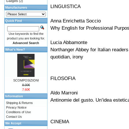
Gadgets
(2)
LINGUISTICA
Manufacturers
Anna Enrichetta Soccio
Quick Find
Why English for Professional Purpo
Use keywords to find the
product you are looking for.
Lucia Abbamonte
Advanced Search
Northanger Abbey for Italian readers 
What's New?
quotidian, irony
FILOSOFIA
SCOMPOSIZIONI
8.00€
7.60€
Aldo Marroni
Information
Antinomie del gusto. Un’idea estetica 
Shipping & Returns
Privacy Notice
Conditions of Use
Contact Us
CINEMA
We Accept