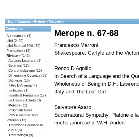
Top
»
Catalog
»
Riviste
»
Merope
»
Categories
Merope n. 67-68
Abbonamenti
(4)
Libri
(2492)
Francesco Marroni
Libri Scontati 30%
(30)
Promozioni
(19)
Shakespeare, Carlyle and the Victor
Riviste
->
(142)
Abruzzo Letterario
(2)
Berenice
(17)
Renzo D’Agnillo
Controrivoluzione
(15)
In Search of a Language and the Que
Dimensione Cosmica
(35)
Diònysos
(10)
Wholeness of Being in D.H. Lawrence
Il Filo D'Arianna
(4)
Inchiostro
(1)
Italy and The Lost Girl
Insolito & Fantastico
(17)
La Calce e il Dado
(3)
Merope
(11)
Salvatore Asaro
Philomath News
Supernatural Sympathy, Platone e la 
RSV Rivista di Studi
Vittoriani
(13)
liriche amorose di W.H. Auden
Tradizione Periodico di
Studi e
(5)
Traduttologia
(9)