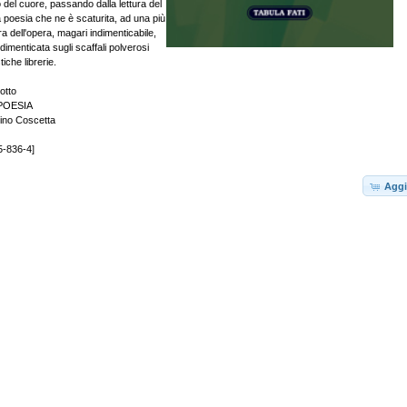
ro del cuore, passando dalla lettura del
la poesia che ne è scaturita, ad una più
ra dell'opera, magari indimenticabile,
imenticata sugli scaffali polverosi
iche librerie.
otto
POESIA
Pino Coscetta
5-836-4]
Aggi