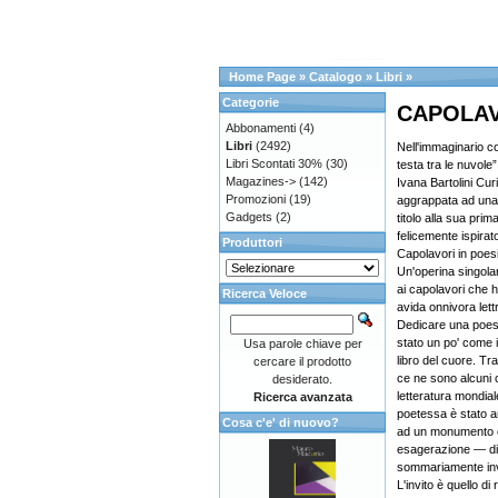
Home Page
»
Catalogo
»
Libri
»
Categorie
CAPOLAV
Abbonamenti
(4)
Libri
(2492)
Nell'immaginario col
Libri Scontati 30%
(30)
testa tra le nuvole”
Magazines->
(142)
Ivana Bartolini Cur
Promozioni
(19)
aggrappata ad una 
Gadgets
(2)
titolo alla sua pri
felicemente ispirat
Produttori
Capolavori in poes
Un'operina singola
ai capolavori che 
Ricerca Veloce
avida onnivora lettr
Dedicare una poesi
stato un po' come
Usa parole chiave per
libro del cuore. Tra 
cercare il prodotto
ce ne sono alcuni 
desiderato.
letteratura mondiale
Ricerca avanzata
poetessa è stato a
Cosa c'e' di nuovo?
ad un monumento è
esagerazione — di
sommariamente inv
L'invito è quello di 