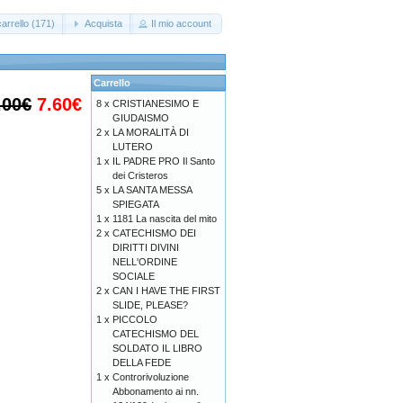
arrello (171)
Acquista
Il mio account
Carrello
.00€
7.60€
8 x
CRISTIANESIMO E
GIUDAISMO
2 x
LA MORALITÀ DI
LUTERO
1 x
IL PADRE PRO Il Santo
dei Cristeros
5 x
LA SANTA MESSA
SPIEGATA
1 x
1181 La nascita del mito
2 x
CATECHISMO DEI
DIRITTI DIVINI
NELL'ORDINE
SOCIALE
2 x
CAN I HAVE THE FIRST
SLIDE, PLEASE?
1 x
PICCOLO
CATECHISMO DEL
SOLDATO IL LIBRO
DELLA FEDE
1 x
Controrivoluzione
Abbonamento ai nn.