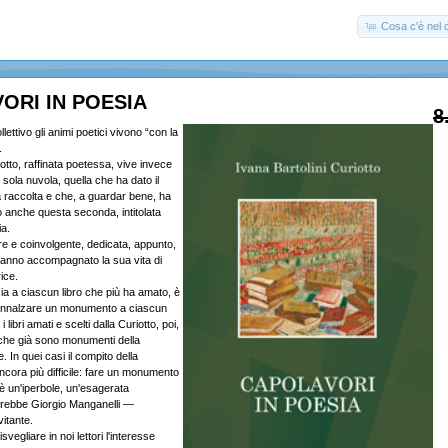
Cosa c'è nel c
ORI IN POESIA
8
lettivo gli animi poetici vivono “con la
.
iotto, raffinata poetessa, vive invece
sola nuvola, quella che ha dato il
ma raccolta e che, a guardar bene, ha
o anche questa seconda, intitolata
ia.
re e coinvolgente, dedicata, appunto,
hanno accompagnato la sua vita di
ice.
a a ciascun libro che più ha amato, è
 innalzare un monumento a ciascun
i libri amati e scelti dalla Curiotto, poi,
che già sono monumenti della
. In quei casi il compito della
ncora più difficile: fare un monumento
 un'iperbole, un'esagerata
rebbe Giorgio Manganelli —
itante.
risvegliare in noi lettori l'interesse