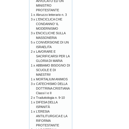
AVVOCATO ED UN
MINISTRO
PROTESTANTE
1 x
Abruzzo letterario n. 3
3 x
L'ENCICLICA CHE
CONDANNO' IL
MODERNISMO
3 x
ENCICLICHE SULLA
MASSONERIA
5 x
CONVERSIONE DI UN
ISRAELITA
2 x
LAVORARE E
SACRIFICARSI PER LA
GLORIA DI MARIA
1 x
ABBIAMO BISOGNO DI
SCUOLE E DI
MAESTRI!
1 x
MORTALIUM ANIMOS
3 x
CATECHISMO DELLA
DOTTRINA CRISTIANA
Classi I e II
2 x
Traduttologia n. 9-10
1 x
DIFESA DELLA
ISPANITÀ
1 x
L'ERESIA
ANTILITURGICA E LA
RIFORMA
PROTESTANTE