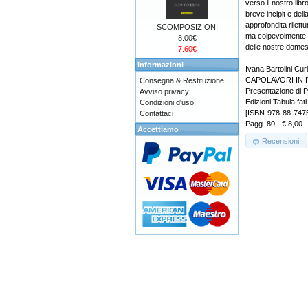
verso il nostro lib
breve incipit e del
approfondita rilettu
SCOMPOSIZIONI
ma colpevolmente d
8.00€
delle nostre domest
7.60€
Informazioni
Ivana Bartolini Curi
CAPOLAVORI IN 
Consegna & Restituzione
Presentazione di 
Avviso privacy
Edizioni Tabula fati
Condizioni d'uso
[ISBN-978-88-747
Contattaci
Pagg. 80 - € 8,00
Accettiamo
Recensioni