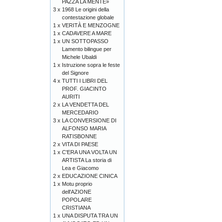
PAZZA LA MENTE»
3 x
1968 Le origini della
contestazione globale
1 x
VERITÀ E MENZOGNE
1 x
CADAVERE A MARE
1 x
UN SOTTOPASSO
Lamento bilingue per
Michele Ubaldi
1 x
Istruzione sopra le feste
del Signore
4 x
TUTTI I LIBRI DEL
PROF. GIACINTO
AURITI
2 x
LA VENDETTA DEL
MERCEDARIO
3 x
LA CONVERSIONE DI
ALFONSO MARIA
RATISBONNE
2 x
VITA DI PAESE
1 x
C'ERA UNA VOLTA UN
ARTISTA La storia di
Lea e Giacomo
2 x
EDUCAZIONE CINICA
1 x
Motu proprio
dell'AZIONE
POPOLARE
CRISTIANA
1 x
UNA DISPUTA TRA UN