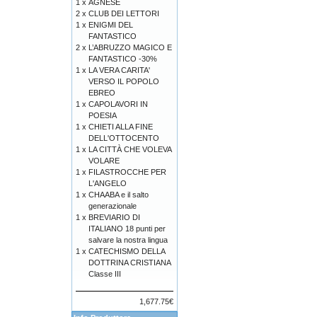
1 x
AGNESE
2 x
CLUB DEI LETTORI
1 x
ENIGMI DEL
FANTASTICO
2 x
L’ABRUZZO MAGICO E
FANTASTICO -30%
1 x
LA VERA CARITA'
VERSO IL POPOLO
EBREO
1 x
CAPOLAVORI IN
POESIA
1 x
CHIETI ALLA FINE
DELL'OTTOCENTO
1 x
LA CITTÀ CHE VOLEVA
VOLARE
1 x
FILASTROCCHE PER
L'ANGELO
1 x
CHAABA e il salto
generazionale
1 x
BREVIARIO DI
ITALIANO 18 punti per
salvare la nostra lingua
1 x
CATECHISMO DELLA
DOTTRINA CRISTIANA
Classe III
1,677.75€