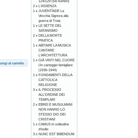
124/129 (sei numeri)
2 x
L'ASSENZA
1 x
JUVENTÌADE La
Vecchia Signora alla
guerra di Troia
1 x
LE SETTE DEL
SATANISMO
2 x
DELLA MORTE
PRATICA
1 x
ABITARE LA MUSICA
CANTARE
L'ARCHITETTURA
1 x
GIÀ VINTI NEL CUORE
ungi al carrello
Un carteggio famigliare
(1936-1944)
1 x
FONDAMENTI DELLA
CATTOLICA
RELIGIONE
3 x
IL PROCESSO
ALL'ORDINE DEI
TEMPLARI
2 x
EBREI E MUSULMANI
NON HANNO LO
STESSO DIO DEI
CRISTIANI
1 x
CAMUS In solitudine
d'esilio
3 x
NUNC EST BIBENDUM