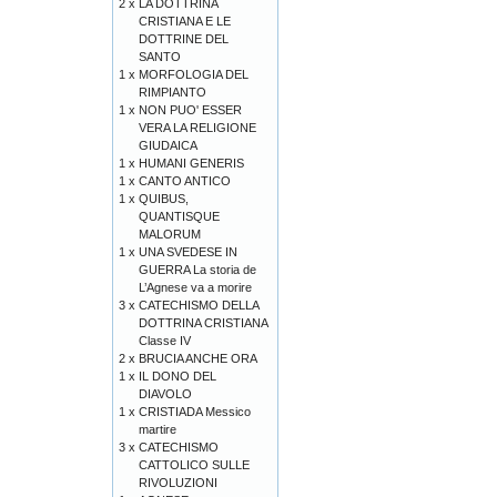
2 x
LA DOTTRINA
CRISTIANA E LE
DOTTRINE DEL
SANTO
1 x
MORFOLOGIA DEL
RIMPIANTO
1 x
NON PUO' ESSER
VERA LA RELIGIONE
GIUDAICA
1 x
HUMANI GENERIS
1 x
CANTO ANTICO
1 x
QUIBUS,
QUANTISQUE
MALORUM
1 x
UNA SVEDESE IN
GUERRA La storia de
L’Agnese va a morire
3 x
CATECHISMO DELLA
DOTTRINA CRISTIANA
Classe IV
2 x
BRUCIA ANCHE ORA
1 x
IL DONO DEL
DIAVOLO
1 x
CRISTIADA Messico
martire
3 x
CATECHISMO
CATTOLICO SULLE
RIVOLUZIONI