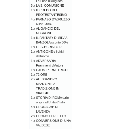
Le Lupe di Augusto
3 x
LA S. COMUNIONE
1 x
IL CREDO DEL
PROTESTANTESIMO
4 x
PARNASO D'ABRUZZO
6 libri -30%
1 x
AL GANCIO DEL
NEGRONI
1 x
IL FANTASY DI SILVIA
BANZOLA sconto 30%
1 x
GESU' CRISTO RE
1 x
ANTIGONE e i diritti
dell'uomo
1 x
ADVERSARIA
Frammenti d'Autore
1 x
CAOS IPERMETRICO
1 x
72 ORE
2 x
ALESSANDRO
MANZONI LA
TRADIZIONE IN
VIAGGIO
1 x
STORIA DI ROMA dalle
origini all'Unità d'Italia
4 x
CRONACHE DI
LAVENZA
2 x
L'UOMO PERFETTO
4 x
CONVERSIONE DI UNA
VALDESE