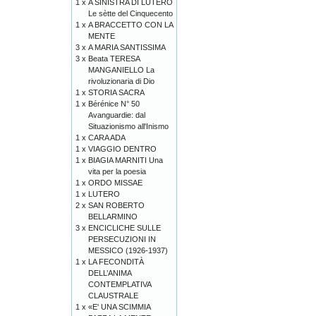
1 x
A SINISTRA DI LUTERO
Le sètte del Cinquecento
1 x
A BRACCETTO CON LA
MENTE
3 x
A MARIA SANTISSIMA
3 x
Beata TERESA
MANGANIELLO La
rivoluzionaria di Dio
1 x
STORIA SACRA
1 x
Bérénice N° 50
Avanguardie: dal
Situazionismo all'Inismo
1 x
CARA ADA
1 x
VIAGGIO DENTRO
1 x
BIAGIA MARNITI Una
vita per la poesia
1 x
ORDO MISSAE
1 x
LUTERO
2 x
SAN ROBERTO
BELLARMINO
3 x
ENCICLICHE SULLE
PERSECUZIONI IN
MESSICO (1926-1937)
1 x
LA FECONDITÀ
DELL’ANIMA
CONTEMPLATIVA
CLAUSTRALE
1 x
«E' UNA SCIMMIA