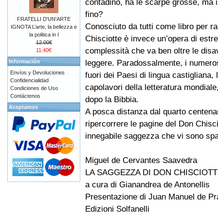
contadino, ha le scarpe grosse, ma i
fino?
FRATELLI D'UN'ARTE
Conosciuto da tutti come libro per ra
IGNOTA L’arte, la bellezza e
la politica in I
Chisciotte è invece un’opera di est
12.00€
complessità che va ben oltre le disav
11.40€
leggere. Paradossalmente, i numerosi
Información
Envíos y Devoluciones
fuori dei Paesi di lingua castigliana
Confidencialidad
capolavori della letteratura mondiale
Condiciones de Uso
Contáctenos
dopo la Bibbia.
Aceptamos
A posca distanza dal quarto centenar
ripercorrere le pagine del Don Chisci
innegabile saggezza che vi sono spa
Miguel de Cervantes Saavedra
LA SAGGEZZA DI DON CHISCIOTTE e 
a cura di Gianandrea de Antonellis
Presentazione di Juan Manuel de Pr
Edizioni Solfanelli