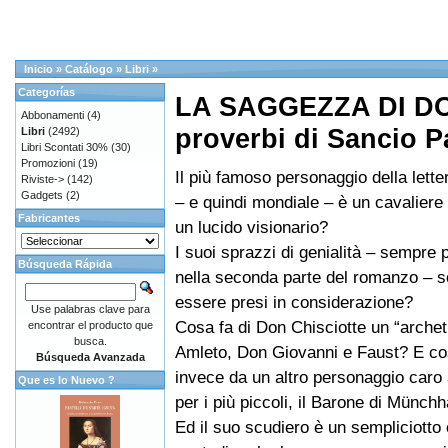
Inicio
»
Catálogo
»
Libri
»
Categorías
LA SAGGEZZA DI DO
Abbonamenti
(4)
proverbi di Sancio P
Libri
(2492)
Libri Scontati 30%
(30)
Promozioni
(19)
Il più famoso personaggio della lett
Riviste->
(142)
Gadgets
(2)
– e quindi mondiale – è un cavaliere 
Fabricantes
un lucido visionario?
I suoi sprazzi di genialità – sempre p
Búsqueda Rápida
nella seconda parte del romanzo – s
essere presi in considerazione?
Use palabras clave para
Cosa fa di Don Chisciotte un “archeti
encontrar el producto que
busca.
Amleto, Don Giovanni e Faust? E cos
Búsqueda Avanzada
invece da un altro personaggio caro a
Que es lo Nuevo ?
per i più piccoli, il Barone di Münc
Ed il suo scudiero è un sempliciotto