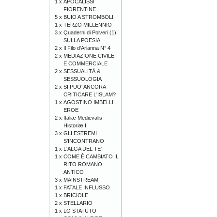
1 x
APOCALISSI
FIORENTINE
5 x
BUIO A STROMBOLI
1 x
TERZO MILLENNIO
3 x
Quaderni di Polveri (1)
SULLA POESIA
2 x
Il Filo d'Arianna N° 4
2 x
MEDIAZIONE CIVILE
E COMMERCIALE
2 x
SESSUALITÀ &
SESSUOLOGIA
2 x
SI PUO' ANCORA
CRITICARE L'ISLAM?
1 x
AGOSTINO IMBELLI,
EROE
2 x
Italiæ Medievalis
Historiæ II
3 x
GLI ESTREMI
S'INCONTRANO
1 x
L'ALGA DEL TE'
1 x
COME È CAMBIATO IL
RITO ROMANO
ANTICO
3 x
MAINSTREAM
1 x
FATALE INFLUSSO
1 x
BRICIOLE
2 x
STELLARIO
1 x
LO STATUTO