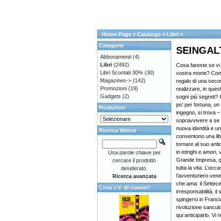
Home Page
»
Catalogo
»
Libri
»
Categorie
SEINGALT I
Abbonamenti
(4)
Libri
(2492)
Cosa fareste se vi
Libri Scontati 30%
(30)
vostra morte? Come
Magazines->
(142)
regalo di una seco
Promozioni
(19)
realizzare, in ques
Gadgets
(2)
sogni più segreti?
po’ per fortuna, un
Produttori
ingegno, si trova – 
sopravvivere a se
nuova identità e un
Ricerca Veloce
consentono una lib
tornare al suo anti
in intrighi e amori, 
Usa parole chiave per
Grande Impresa, q
cercare il prodotto
tutta la vita. L’oc
desiderato.
l’avventuriero ven
Ricerca avanzata
che ama: il Settece
Cosa c'e' di nuovo?
irresponsabilità, il
spingersi in Franci
rivoluzione sancul
qui anticiparlo. Vi