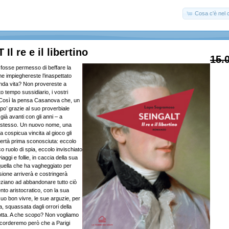
Cosa c'è nel c
l re e il libertino
15.
 fosse permesso di beffare la
 impieghereste l’inaspettato
nda vita? Non provereste a
to tempo sussidiario, i vostri
 Così la pensa Casanova che, un
 po’ grazie al suo proverbiale
già avanti con gli anni – a
 stesso. Un nuovo nome, una
a cospicua vincita al gioco gli
ertà prima sconosciuta: eccolo
co ruolo di spia, eccolo invischiato
viaggi e follie, in caccia della sua
uella che ha vagheggiato per
casione arriverà e costringerà
eziano ad abbandonare tutto ciò
nto aristocratico, con la sua
 suo bon vivre, le sue arguzie, per
a, squassata dagli orrori della
otta. A che scopo? Non vogliamo
 ricorderemo però che a Parigi