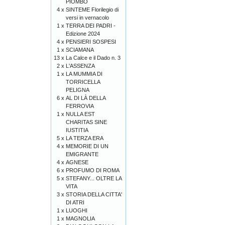
PIOMBO
4 x
SINTEME Florilegio di
versi in vernacolo
1 x
TERRA DEI PADRI -
Edizione 2024
4 x
PENSIERI SOSPESI
1 x
SCIAMANA
13 x
La Calce e il Dado n. 3
2 x
L'ASSENZA
1 x
LA MUMMIA DI
TORRICELLA
PELIGNA
6 x
AL DI LÀ DELLA
FERROVIA
1 x
NULLA EST
CHARITAS SINE
IUSTITIA
5 x
LA TERZA ERA
4 x
MEMORIE DI UN
EMIGRANTE
4 x
AGNESE
6 x
PROFUMO DI ROMA
5 x
STEFANY... OLTRE LA
VITA
3 x
STORIA DELLA CITTA'
DI ATRI
1 x
LUOGHI
1 x
MAGNOLIA