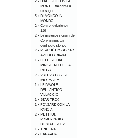
2 x
DIALOGHI CON LA
MORTE Racconto di
un sogno
5 x
DI MONDO IN
MONDO
2 x
Controrivoluzione n.
126
2 x
Le misteriose origini del
Coronavirus Un
contributo storico
2 x
PERCHÉ HO ODIATO
AMEDEO BIAVATI
1 x
LETTERE DAL
MINISTERO DELLA
PAURA
2 x
VOLEVO ESSERE
MIO PADRE
1 x
LE FAVOLE
DELL'ANTICO
VILLAGGIO
1 x
STAR TREK
2 x
PENSARE CON LA
PANCIA
2 x
METTI UN
POMERIGGIO
D'ESTATE Vol. 2
1 x
TRIGUNA
2 x
CARA ADA