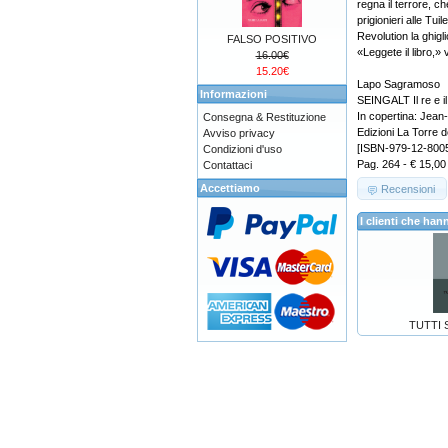
regna il terrore, ch
prigionieri alle Tui
Revolution la ghigli
FALSO POSITIVO
«Leggete il libro,»
16.00€
15.20€
Lapo Sagramoso
Informazioni
SEINGALT Il re e il 
In copertina: Jean
Consegna & Restituzione
Edizioni La Torre d
Avviso privacy
[ISBN-979-12-800
Condizioni d'uso
Pag. 264 - € 15,00
Contattaci
Accettiamo
Recensioni
I clienti che h
TUTTI 