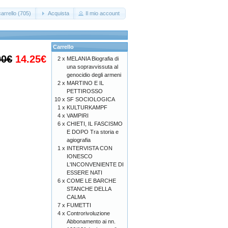
arrello (705)
Acquista
Il mio account
Carrello
00€
14.25€
2 x
MELANIA Biografia di
una sopravvissuta al
genocidio degli armeni
2 x
MARTINO E IL
PETTIROSSO
10 x
SF SOCIOLOGICA
1 x
KULTURKAMPF
4 x
VAMPIRI
6 x
CHIETI, IL FASCISMO
E DOPO Tra storia e
agiografia
1 x
INTERVISTA CON
IONESCO
L'INCONVENIENTE DI
ESSERE NATI
6 x
COME LE BARCHE
STANCHE DELLA
CALMA
7 x
FUMETTI
4 x
Controrivoluzione
Abbonamento ai nn.