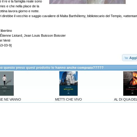
e il re e la famiglia reale sono
leries e che nella place de la
ottina lavora giorno e notte.
 vi direbbe il vecchio e saggio cavaliere di Malta Barthélemy, bibliotecario del Tempio, «attent
libertino
-Étienne Liotard, Jean Louis Buisson Boissier
ei Venti
53-03-9]
Aggi
anno questo preso quest prodotto lo hanno anche comprato?????
SE NE VANNO
METTI CHE VIVO
AL DI QUA D