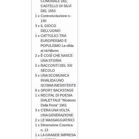
COMUNALE DEL
CASTELLO DI SILVI
DEL 1553
1 x
Controrivoluzione n.
130
3 x
IL GIOCO
DELL'UOMO
1 x
CATTOLICI TRA
EUROPEISMO E
POPULISMO La sfida
al nichilismo
2 x
È COSÌ CHE NASCE
UNA STORIA
2 x
RACCONTI DEL XXI
SECOLO
5 x
UNA SCOMUNICA
INVALIDA UNO
SCISMA INESISTENTE
6 x
SPORT BACKSTAGE
1 x
RECITAL DI POESIA
DIALETTALE "Modesto
Della Porta" 1961
3 x
C'ERA UNA VOLTA
UNA GENERAZIONE
2 x
LE MASSAGGIATRICI
1 x
Dimensione Cosmica
n. 13
1 x
LA GRANDE IMPRESA