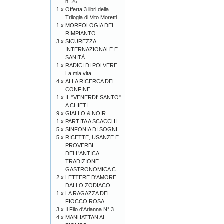
n. 26
1 x
Offerta 3 libri della
Trilogia di Vito Moretti
1 x
MORFOLOGIA DEL
RIMPIANTO
3 x
SICUREZZA
INTERNAZIONALE E
SANITÀ
1 x
RADICI DI POLVERE
La mia vita
4 x
ALLA RICERCA DEL
CONFINE
1 x
IL "VENERDI' SANTO"
A CHIETI
9 x
GIALLO & NOIR
1 x
PARTITA A SCACCHI
5 x
SINFONIA DI SOGNI
5 x
RICETTE, USANZE E
PROVERBI
DELL’ANTICA
TRADIZIONE
GASTRONOMICA C
2 x
LETTERE D'AMORE
DALLO ZODIACO
1 x
LA RAGAZZA DEL
FIOCCO ROSA
3 x
Il Filo d'Arianna N° 3
4 x
MANHATTAN AL