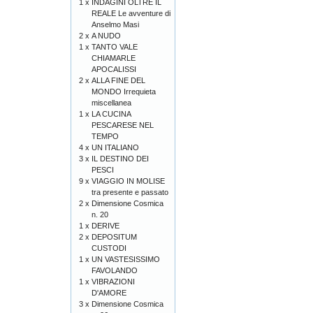
1 x
INDAGINI OLTRE IL
REALE Le avventure di
Anselmo Masi
2 x
A NUDO
1 x
TANTO VALE
CHIAMARLE
APOCALISSI
2 x
ALLA FINE DEL
MONDO Irrequieta
miscellanea
1 x
LA CUCINA
PESCARESE NEL
TEMPO
4 x
UN ITALIANO
3 x
IL DESTINO DEI
PESCI
9 x
VIAGGIO IN MOLISE
tra presente e passato
2 x
Dimensione Cosmica
n. 20
1 x
DERIVE
2 x
DEPOSITUM
CUSTODI
1 x
UN VASTESISSIMO
FAVOLANDO
1 x
VIBRAZIONI
D'AMORE
3 x
Dimensione Cosmica