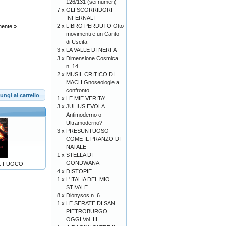
126/131 (sei numeri)
7 x
GLI SCORRIDORI
INFERNALI
2 x
LIBRO PERDUTO Otto
amente.»
movimenti e un Canto
di Uscita
3 x
LA VALLE DI NERFA
3 x
Dimensione Cosmica
n. 14
2 x
MUSIL CRITICO DI
MACH Gnoseologie a
confronto
ungi al carrello
1 x
LE MIE VERITA'
3 x
JULIUS EVOLA
Antimoderno o
Ultramoderno?
3 x
PRESUNTUOSO
COME IL PRANZO DI
NATALE
1 x
STELLA DI
GONDWANA
EL FUOCO
4 x
DISTOPIE
1 x
L'ITALIA DEL MIO
STIVALE
8 x
Diònysos n. 6
1 x
LE SERATE DI SAN
PIETROBURGO
OGGI Vol. III