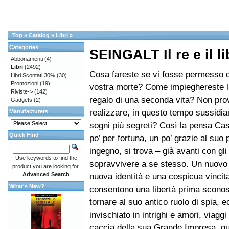
Top
»
Catalog
»
Libri
»
Categories
SEINGALT Il re e il l
Abbonamenti
(4)
Libri
(2492)
Cosa fareste se vi fosse permesso di
Libri Scontati 30%
(30)
Promozioni
(19)
vostra morte? Come impieghereste l’
Riviste->
(142)
regalo di una seconda vita? Non pro
Gadgets
(2)
realizzare, in questo tempo sussidiari
Manufacturers
sogni più segreti? Così la pensa Ca
Quick Find
po’ per fortuna, un po’ grazie al suo 
ingegno, si trova – già avanti con gli
Use keywords to find the
sopravvivere a se stesso. Un nuovo
product you are looking for.
Advanced Search
nuova identità e una cospicua vincita
What's New?
consentono una libertà prima sconos
tornare al suo antico ruolo di spia, e
invischiato in intrighi e amori, viaggi e
caccia della sua Grande Impresa, qu