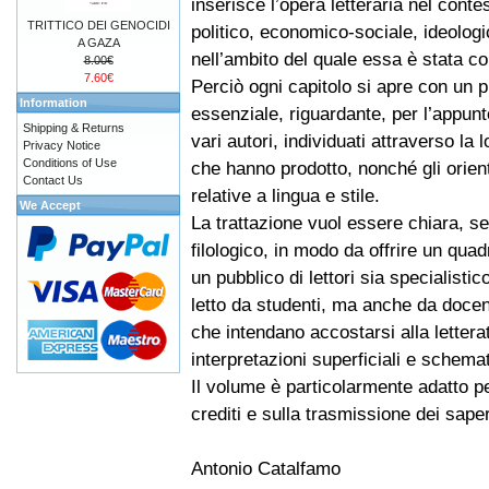
inserisce l’opera letteraria nel conte
TRITTICO DEI GENOCIDI
politico, economico-sociale, ideologi
A GAZA
nell’ambito del quale essa è stata co
8.00€
7.60€
Perciò ogni capitolo si apre con un p
Information
essenziale, riguardante, per l’appunto
Shipping & Returns
vari autori, individuati attraverso la l
Privacy Notice
Conditions of Use
che hanno prodotto, nonché gli orient
Contact Us
relative a lingua e stile.
We Accept
La trattazione vuol essere chiara, se
filologico, in modo da offrire un qua
un pubblico di lettori sia specialist
letto da studenti, ma anche da docen
che intendano accostarsi alla lettera
interpretazioni superficiali e schema
Il volume è particolarmente adatto p
crediti e sulla trasmissione dei sape
Antonio Catalfamo