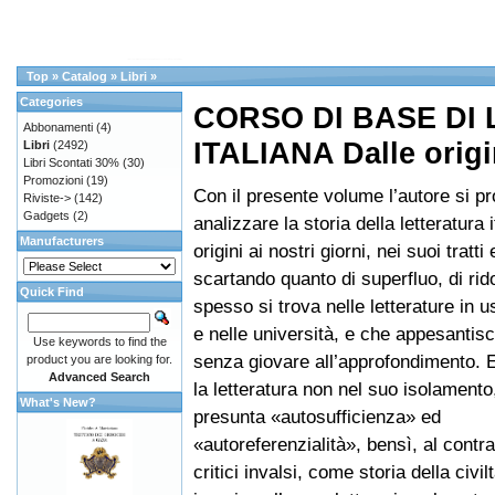
Top
»
Catalog
»
Libri
»
Categories
CORSO DI BASE DI
Abbonamenti
(4)
ITALIANA Dalle origin
Libri
(2492)
Libri Scontati 30%
(30)
Promozioni
(19)
Con il presente volume l’autore si p
Riviste->
(142)
Gadgets
(2)
analizzare la storia della letteratura i
Manufacturers
origini ai nostri giorni, nei suoi tratti
scartando quanto di superfluo, di ri
Quick Find
spesso si trova nelle letterature in u
e nelle università, e che appesantisc
Use keywords to find the
senza giovare all’approfondimento. E
product you are looking for.
Advanced Search
la letteratura non nel suo isolamento
What's New?
presunta «autosufficienza» ed
«autoreferenzialità», bensì, al contr
critici invalsi, come storia della civil