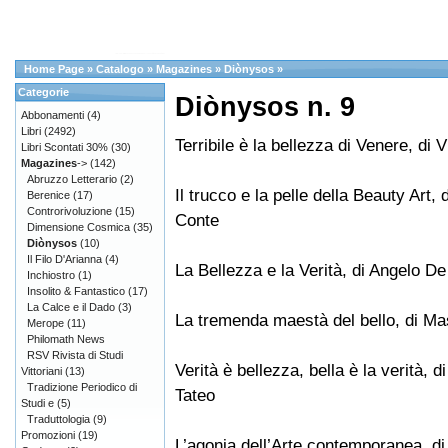
Home Page
»
Catalogo
»
Magazines
»
Diònysos
»
Categorie
Diònysos n. 9
Abbonamenti
(4)
Libri
(2492)
Terribile è la bellezza di Venere, di V
Libri Scontati 30%
(30)
Magazines
->
(142)
Abruzzo Letterario
(2)
Il trucco e la pelle della Beauty Art, 
Berenice
(17)
Controrivoluzione
(15)
Conte
Dimensione Cosmica
(35)
Diònysos
(10)
Il Filo D'Arianna
(4)
La Bellezza e la Verità, di Angelo De
Inchiostro
(1)
Insolito & Fantastico
(17)
La Calce e il Dado
(3)
La tremenda maestà del bello, di Ma
Merope
(11)
Philomath News
RSV Rivista di Studi
Verità è bellezza, bella è la verità, d
Vittoriani
(13)
Tradizione Periodico di
Tateo
Studi e
(5)
Traduttologia
(9)
Promozioni
(19)
L’agonia dell’Arte contemporanea, di 