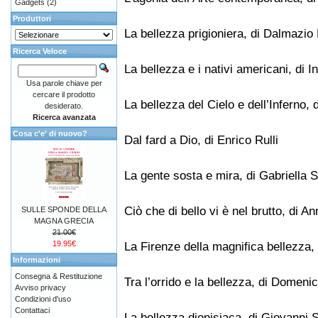
Gadgets
(2)
Produttori
La bellezza prigioniera, di Dalmazio
Ricerca Veloce
La bellezza e i nativi americani, di I
Usa parole chiave per
cercare il prodotto
La bellezza del Cielo e dell’Inferno,
desiderato.
Ricerca avanzata
Cosa c'e' di nuovo?
Dal fard a Dio, di Enrico Rulli
La gente sosta e mira, di Gabriella S
Ciò che di bello vi è nel brutto, di An
SULLE SPONDE DELLA
MAGNA GRECIA
21.00€
19.95€
La Firenze della magnifica bellezza, 
Informazioni
Consegna & Restituzione
Tra l’orrido e la bellezza, di Domeni
Avviso privacy
Condizioni d'uso
Contattaci
La bellezza dionisiaca, di Giovanni