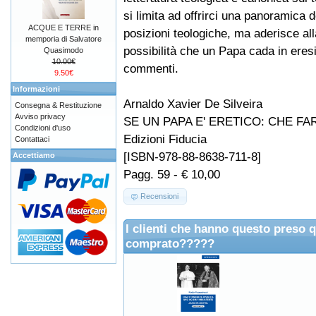
si limita ad offrirci una panoramica d
ACQUE E TERRE in
posizioni teologiche, ma aderisce al
memporia di Salvatore
possibilità che un Papa cada in eresi
Quasimodo
10.00€
commenti.
9.50€
Informazioni
Arnaldo Xavier De Silveira
Consegna & Restituzione
Avviso privacy
SE UN PAPA E' ERETICO: CHE FA
Condizioni d'uso
Edizioni Fiducia
Contattaci
[ISBN-978-88-8638-711-8]
Accettiamo
Pagg. 59 - € 10,00
Recensioni
I clienti che hanno questo preso 
comprato?????