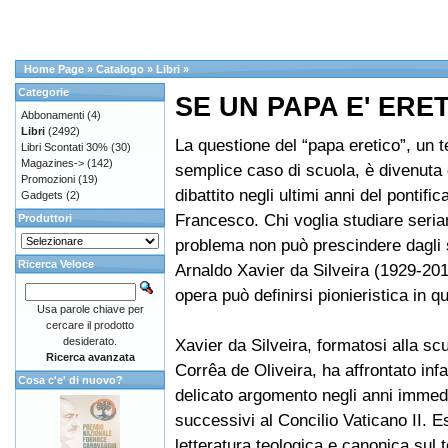
Home Page
»
Catalogo
»
Libri
»
Categorie
SE UN PAPA E' ERE
Abbonamenti
(4)
Libri
(2492)
La questione del “papa eretico”, un 
Libri Scontati 30%
(30)
Magazines->
(142)
semplice caso di scuola, è divenuta 
Promozioni
(19)
dibattito negli ultimi anni del pontific
Gadgets
(2)
Francesco. Chi voglia studiare seri
Produttori
problema non può prescindere dagli s
Ricerca Veloce
Arnaldo Xavier da Silveira (1929-2018
opera può definirsi pionieristica in 
Usa parole chiave per
cercare il prodotto
desiderato.
Xavier da Silveira, formatosi alla scu
Ricerca avanzata
Corrêa de Oliveira, ha affrontato infa
Cosa c'e' di nuovo?
delicato argomento negli anni imme
successivi al Concilio Vaticano II. E
letteratura teologica e canonica sul 