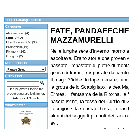
Top
»
Catalog
»
Libri
»
Categories
FATE, PANDAFECHE
Abbonamenti
(4)
MAZZAMURELLI
Libri
(2492)
Libri Scontati 30%
(30)
Promozioni
(19)
Nelle lunghe sere d’inverno intorno a
Riviste->
(142)
Gadgets
(2)
ascoltava. Erano storie che proveni
Manufacturers
passato, impastate di pietre di mon
gelida di fiume, trasportate dal vento
Quick Find
Il mago ’Viddie, lu lope menare, lu 
la grotta dello Scapigliato, la dea Maj
Use keywords to find the
Ermes, il fantasma della Ritorna, le f
product you are looking for.
Advanced Search
bascialische, la fossa del Currìo di
What's New?
lu scijjone, la scurnacchiera, la pa
alcuni dei soggetti più noti dei raccon
avi.