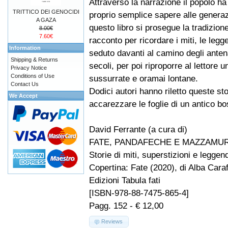
Attraverso la narrazione il popolo ha
TRITTICO DEI GENOCIDI
proprio semplice sapere alle generaz
A GAZA
questo libro si prosegue la tradizione
8.00€
7.60€
racconto per ricordare i miti, le legg
Information
seduto davanti al camino degli anten
Shipping & Returns
secoli, per poi riproporre al lettore 
Privacy Notice
Conditions of Use
sussurrate e oramai lontane.
Contact Us
Dodici autori hanno riletto queste sto
We Accept
accarezzare le foglie di un antico bo
David Ferrante (a cura di)
FATE, PANDAFECHE E MAZZAMUR
Storie di miti, superstizioni e legge
Copertina: Fate (2020), di Alba Cara
Edizioni Tabula fati
[ISBN-978-88-7475-865-4]
Pagg. 152 - € 12,00
Reviews