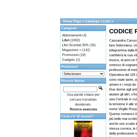
Home Page
»
Catalogo
»
Libri
»
Categorie
CODICE R
Abbonamenti
(4)
Libri
(2492)
Cassandra Caruso 
Libri Scontati 30%
(30)
fare l’infermiera. 
Magazines->
(142)
telegramma dalla A
Promozioni
(19)
cambierà la sua vi
Gadgets
(2)
invece, di anni ne
smesso di sognare: 
Produttori
professione di med
Operativa del 118 d
sono state tante, a
Ricerca Veloce
amare e i rospi da 
Due donne agli ant
aiutare gli altri, s
Usa parole chiave per
una Centrale in cui
cercare il prodotto
la tensione è alle 
desiderato.
nome Virgilio Rosp
Ricerca avanzata
Questo romanzo è un
Cosa c'e' di nuovo?
più bello mai scritt
anche uno scatto i
stessa cornice, le l
della professione 