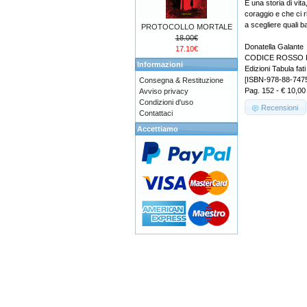
È una storia di vita
coraggio e che ci r
a scegliere quali b
PROTOCOLLO MORTALE
18.00€
Donatella Galante
17.10€
CODICE ROSSO La 
Informazioni
Edizioni Tabula fati
[ISBN-978-88-747
Consegna & Restituzione
Pag. 152 - € 10,00
Avviso privacy
Condizioni d'uso
Recensioni
Contattaci
Accettiamo