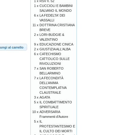
1 x
RSV n. 52
1 x
CUCCIOLI E BAMBINI
SALVANO IL MONDO
6 x
LA FEDELTA' DEI
VASSALLI
11 x
DOTTRINA CRISTIANA
BREVE
2 x
LORI-BUDGIE &
VALENTINO
9 x
EDUCAZIONE CINICA
ungi al carrello
2 x
GIUSTIZIA ALL'ALBA
6 x
CATECHISMO
CATTOLICO SULLE
RIVOLUZIONI
7 x
SAN ROBERTO
BELLARMINO
7 x
LA FECONDITÀ
DELL’ANIMA
CONTEMPLATIVA
CLAUSTRALE
3 x
AGATA
5 x
IL COMBATTIMENTO
SPIRITUALE
10 x
ADVERSARIA
Frammenti d'Autore
5 x
IL
PROTESTANTESIMO E
IL CULTO DEI MORTI