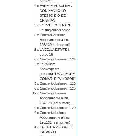
SOGNO
4 x
EBREI E MUSULMANI
NON HANNO LO
STESSO DIO DEI
CRISTIANI
2 x
FORZE CONTRARIE
Le stagioni del borgo
6 x
Controrivoluzione
Abbonamento ai nn.
125/130 (sei numeri)
2 x
LA BELLA ESTATE in
corpo 16
6 x
Controrivoluzione n. 124
2 x
Il S.William
Shakespeare
presenta:“LE ALLEGRE
COMARI DI WINDSOR”
3 x
Controrivoluzione n. 128
6 x
Controrivoluzione n. 125
12 x
Controrivoluzione
Abbonamento ai nn.
124/129 (sei numeri)
9 x
Controrivoluzione n. 129
4 x
Controrivoluzione
Abbonamento ai nn.
126/131 (sei numeri)
4 x
LA SANTA MESSA E IL
CALVARIO