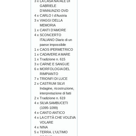
3 x
LA CASA NATALE DI
GABRIELE
D'ANNUNZIO DVD
4 x
CARLO I d'Austria
3 x
VIAGGI DELLA
MEMORIA
1 x
CANTI D'AMORE
4 x
SCONCERTO
ITALIANO Diario di un
paese impossibile
1 x
CAOS IPERMETRICO
1 x
CADAVERE A MARE
1 x
Tradizione n. 615
3 x
CARNE E SANGUE
6 x
MORFOLOGIA DEL
RIMPIANTO
7 x
TRIONFI DI LUCE
2 x
CASTRUM SILVI
Indagine, ricostruzione,
interpretazione di fatti
2 x
Tradizione n. 619
4 x
SILVA SAMBUCETI
(1095-1099)
4 x
CANTO ANTICO
4 x
LA CITTÀ CHE VOLEVA
VOLARE
4 x
NINA
5 x
TERRA. L'ULTIMO