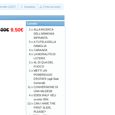
rrello (1197)
Acquista
Il mio account
Carrello
.00€
9.50€
2 x
ALLA RICERCA
DELL'ARMONIA
INFRANTA
5 x
A TUTELA DELLA
FAMIGLIA
4 x
CARA ADA
8 x
LA MORALITÀ DI
LUTERO
2 x
AL DI QUA DEL
FUOCO
1 x
METTI UN
POMERIGGIO
D'ESTATE (agli Stati
Generali)
11 x
CONVERSIONE DI
UNA VALDESE
4 x
EDEN RALF VELI
sconto 30%
12 x
CAN I HAVE THE
FIRST SLIDE,
PLEASE?