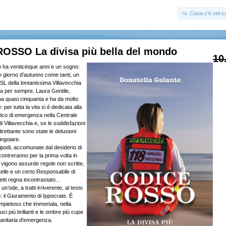
Cosa c'è nel ca
OSSO La divisa più bella del mondo
10
ha venticinque anni e un sogno:
Un giorno d’autunno come tanti, un
SL della lontanissima Villavecchia
ta per sempre. Laura Gentile,
 ha quasi cinquanta e ha da molto
per tutta la vita si è dedicata alla
ico di emergenza nella Centrale
i Villavecchia e, se le soddisfazioni
ltrettante sono state le delusioni
ingoiare.
ipodi, accomunate dal desiderio di
’incontreranno per la prima volta in
 vigono assurde regole non scritte,
stelle e un certo Responsabile di
etti regna incontrastato…
’ode, a tratti irriverente, al testo
o: il Giuramento di Ippocrate. È
mpietoso che immortala, nella
uci più brillanti e le ombre più cupe
sanitaria d’emergenza.