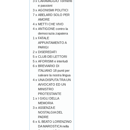
3 x
CARAVAGGIO Tormenti
e passioni
3 x
AGONISMI POLITICI
7 x
ABELARD SOLO PER
AMORE
4 x
METTI CHE VIVO
4 x
ANTIGONE contro la
democrazia zapatera
1 x
FATALE
APPUNTAMENTO A
PARIGI
2 x
DISEREDATI
5 x
CLUB DEI LETTORI
5 x
AFORISMI e interludi
6 x
BREVIARIO DI
ITALIANO 18 punti per
salvare la nostra lingua
4 x
UNA DISPUTA TRA UN
AVVOCATO ED UN
MINISTRO
PROTESTANTE
1 x
I GIGLI DELLA
MEMORIA
3 x
ASSENZA E
NOSTALGIA DEL
PADRE
6 x
IL BEATO LORENZINO
DA MAROSTICA nella