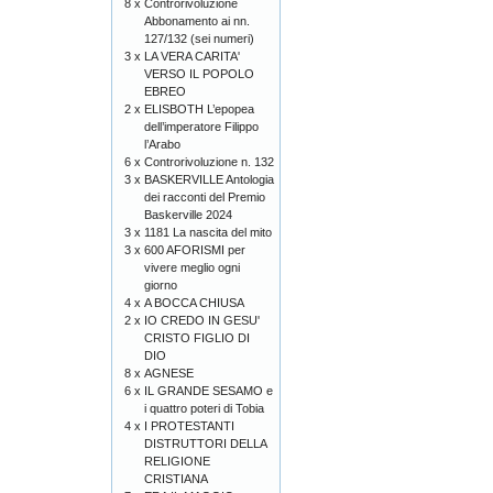
8 x
Controrivoluzione
Abbonamento ai nn.
127/132 (sei numeri)
3 x
LA VERA CARITA'
VERSO IL POPOLO
EBREO
2 x
ELISBOTH L’epopea
dell’imperatore Filippo
l’Arabo
6 x
Controrivoluzione n. 132
3 x
BASKERVILLE Antologia
dei racconti del Premio
Baskerville 2024
3 x
1181 La nascita del mito
3 x
600 AFORISMI per
vivere meglio ogni
giorno
4 x
A BOCCA CHIUSA
2 x
IO CREDO IN GESU'
CRISTO FIGLIO DI
DIO
8 x
AGNESE
6 x
IL GRANDE SESAMO e
i quattro poteri di Tobia
4 x
I PROTESTANTI
DISTRUTTORI DELLA
RELIGIONE
CRISTIANA