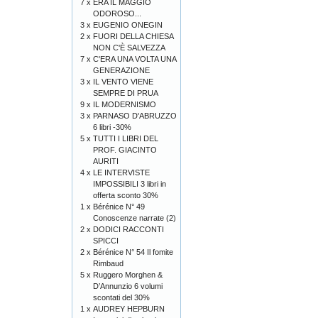
7 x
ERA IL MAGGIO
ODOROSO...
3 x
EUGENIO ONEGIN
2 x
FUORI DELLA CHIESA
NON C'È SALVEZZA
7 x
C'ERA UNA VOLTA UNA
GENERAZIONE
3 x
IL VENTO VIENE
SEMPRE DI PRUA
9 x
IL MODERNISMO
3 x
PARNASO D'ABRUZZO
6 libri -30%
5 x
TUTTI I LIBRI DEL
PROF. GIACINTO
AURITI
4 x
LE INTERVISTE
IMPOSSIBILI 3 libri in
offerta sconto 30%
1 x
Bérénice N° 49
Conoscenze narrate (2)
2 x
DODICI RACCONTI
SPICCI
2 x
Bérénice N° 54 Il fomite
Rimbaud
5 x
Ruggero Morghen &
D’Annunzio 6 volumi
scontati del 30%
1 x
AUDREY HEPBURN