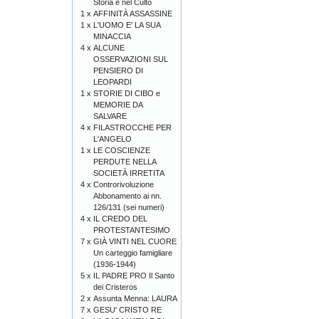
Storia e nel Culto
1 x
AFFINITÀ ASSASSINE
1 x
L'UOMO E' LA SUA
MINACCIA
4 x
ALCUNE
OSSERVAZIONI SUL
PENSIERO DI
LEOPARDI
1 x
STORIE DI CIBO e
MEMORIE DA
SALVARE
4 x
FILASTROCCHE PER
L'ANGELO
1 x
LE COSCIENZE
PERDUTE NELLA
SOCIETÀ IRRETITA
4 x
Controrivoluzione
Abbonamento ai nn.
126/131 (sei numeri)
4 x
IL CREDO DEL
PROTESTANTESIMO
7 x
GIÀ VINTI NEL CUORE
Un carteggio famigliare
(1936-1944)
5 x
IL PADRE PRO Il Santo
dei Cristeros
2 x
Assunta Menna: LAURA
7 x
GESU' CRISTO RE