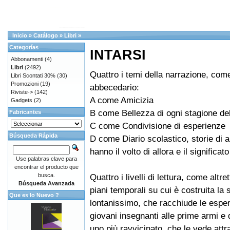
Inicio
»
Catálogo
»
Libri
»
Categorías
INTARSI
Abbonamenti
(4)
Libri
(2492)
Quattro i temi della narrazione, com
Libri Scontati 30%
(30)
Promozioni
(19)
abbecedario:
Riviste->
(142)
A come Amicizia
Gadgets
(2)
B come Bellezza di ogni stagione del
Fabricantes
C come Condivisione di esperienze
Búsqueda Rápida
D come Diario scolastico, storie di a
hanno il volto di allora e il significa
Use palabras clave para
encontrar el producto que
busca.
Quattro i livelli di lettura, come altre
Búsqueda Avanzada
piani temporali su cui è costruita la 
Que es lo Nuevo ?
lontanissimo, che racchiude le esper
giovani insegnanti alle prime armi e de
uno più ravvicinato, che le vede att