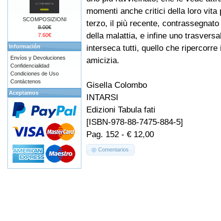
momenti anche critici della loro vita
SCOMPOSIZIONI
terzo, il più recente, contrassegnato
8.00€
della malattia, e infine uno trasversal
7.60€
interseca tutti, quello che ripercorre 
Información
Envíos y Devoluciones
amicizia.
Confidencialidad
Condiciones de Uso
Contáctenos
Gisella Colombo
Aceptamos
INTARSI
Edizioni Tabula fati
[ISBN-978-88-7475-884-5]
Pag. 152 - € 12,00
Comentarios