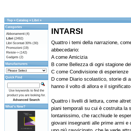
Top
»
Catalog
»
Libri
»
Categories
INTARSI
Abbonamenti
(4)
Libri
(2492)
Quattro i temi della narrazione, com
Libri Scontati 30%
(30)
Promozioni
(19)
abbecedario:
Riviste->
(142)
A come Amicizia
Gadgets
(2)
B come Bellezza di ogni stagione del
Manufacturers
C come Condivisione di esperienze
Quick Find
D come Diario scolastico, storie di a
hanno il volto di allora e il significa
Use keywords to find the
product you are looking for.
Advanced Search
Quattro i livelli di lettura, come altre
What's New?
piani temporali su cui è costruita la 
lontanissimo, che racchiude le esper
giovani insegnanti alle prime armi e de
uno più ravvicinato, che le vede att