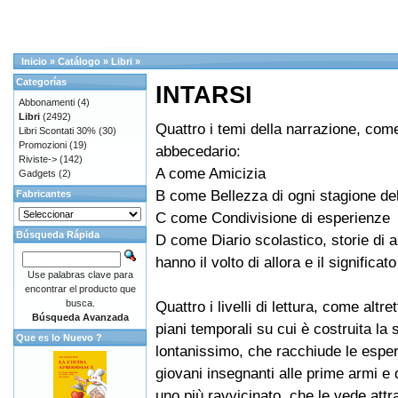
Inicio
»
Catálogo
»
Libri
»
Categorías
INTARSI
Abbonamenti
(4)
Libri
(2492)
Quattro i temi della narrazione, com
Libri Scontati 30%
(30)
Promozioni
(19)
abbecedario:
Riviste->
(142)
A come Amicizia
Gadgets
(2)
B come Bellezza di ogni stagione del
Fabricantes
C come Condivisione di esperienze
Búsqueda Rápida
D come Diario scolastico, storie di a
hanno il volto di allora e il significa
Use palabras clave para
encontrar el producto que
busca.
Quattro i livelli di lettura, come altre
Búsqueda Avanzada
piani temporali su cui è costruita la 
Que es lo Nuevo ?
lontanissimo, che racchiude le esper
giovani insegnanti alle prime armi e de
uno più ravvicinato, che le vede att