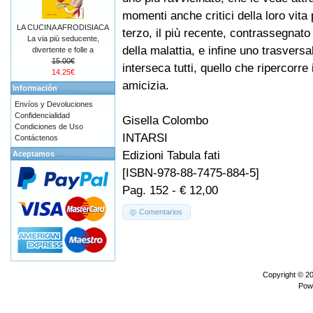
momenti anche critici della loro vita
LA CUCINA AFRODISIACA
terzo, il più recente, contrassegnato
La via più seducente,
della malattia, e infine uno trasversal
divertente e folle a
15.00€
interseca tutti, quello che ripercorre 
14.25€
amicizia.
Información
Envíos y Devoluciones
Confidencialidad
Gisella Colombo
Condiciones de Uso
INTARSI
Contáctenos
Edizioni Tabula fati
Aceptamos
[ISBN-978-88-7475-884-5]
Pag. 152 - € 12,00
Comentarios
Copyright © 2
Pow