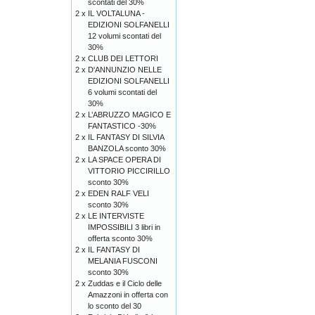
scontati del 30%
2 x
IL VOLTALUNA -
EDIZIONI SOLFANELLI
12 volumi scontati del
30%
2 x
CLUB DEI LETTORI
2 x
D'ANNUNZIO NELLE
EDIZIONI SOLFANELLI
6 volumi scontati del
30%
2 x
L’ABRUZZO MAGICO E
FANTASTICO -30%
2 x
IL FANTASY DI SILVIA
BANZOLA sconto 30%
2 x
LA SPACE OPERA DI
VITTORIO PICCIRILLO
sconto 30%
2 x
EDEN RALF VELI
sconto 30%
2 x
LE INTERVISTE
IMPOSSIBILI 3 libri in
offerta sconto 30%
2 x
IL FANTASY DI
MELANIA FUSCONI
sconto 30%
2 x
Zuddas e il Ciclo delle
Amazzoni in offerta con
lo sconto del 30