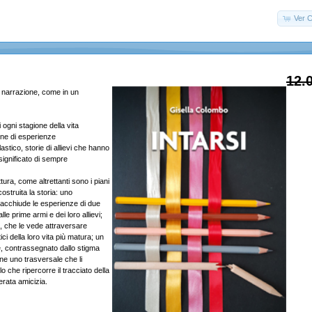
Ver C
12.
a narrazione, come in un
ogni stagione della vita
ne di esperienze
stico, storie di allievi che hanno
il significato di sempre
lettura, come altrettanti sono i piani
ostruita la storia: uno
racchiude le esperienze di due
lle prime armi e dei loro allievi;
o, che le vede attraversare
ci della loro vita più matura; un
te, contrassegnato dallo stigma
fine uno trasversale che li
llo che ripercorre il tracciato della
erata amicizia.