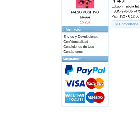
INTARSI
Edizioni Tabula fati
[ISBN-978-88-747
FALSO POSITIVO
Pag. 152 - € 12,00
16.00€
15.20€
Comentarios
Información
Envíos y Devoluciones
Confidencialidad
Condiciones de Uso
Contáctenos
Aceptamos