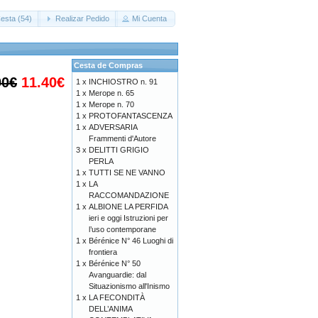
esta (54)
Realizar Pedido
Mi Cuenta
Cesta de Compras
00€
11.40€
1 x
INCHIOSTRO n. 91
1 x
Merope n. 65
1 x
Merope n. 70
1 x
PROTOFANTASCENZA
1 x
ADVERSARIA
Frammenti d'Autore
3 x
DELITTI GRIGIO
PERLA
1 x
TUTTI SE NE VANNO
1 x
LA
RACCOMANDAZIONE
1 x
ALBIONE LA PERFIDA
ieri e oggi Istruzioni per
l’uso contemporane
1 x
Bérénice N° 46 Luoghi di
frontiera
1 x
Bérénice N° 50
Avanguardie: dal
Situazionismo all'Inismo
1 x
LA FECONDITÀ
DELL’ANIMA