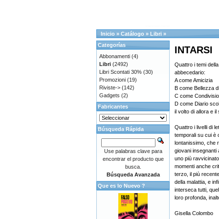
Inicio
»
Catálogo
»
Libri
»
Categorías
INTARSI
Abbonamenti
(4)
Libri
(2492)
Quattro i temi dell
Libri Scontati 30%
(30)
abbecedario:
Promozioni
(19)
A come Amicizia
Riviste->
(142)
B come Bellezza di 
Gadgets
(2)
C come Condivisio
D come Diario scola
Fabricantes
il volto di allora e 
Quattro i livelli di 
Búsqueda Rápida
temporali su cui è c
lontanissimo, che 
giovani insegnanti a
Use palabras clave para
uno più ravvicinat
encontrar el producto que
momenti anche criti
busca.
terzo, il più recen
Búsqueda Avanzada
della malattia, e in
Que es lo Nuevo ?
interseca tutti, que
loro profonda, inalt
Gisella Colombo