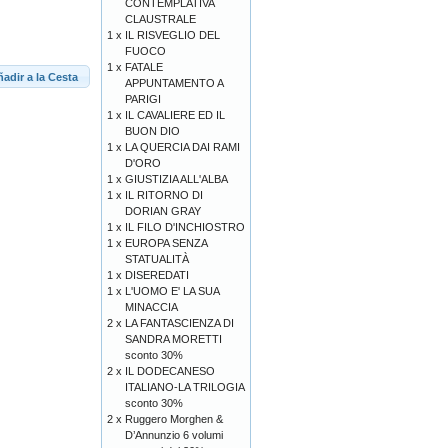
CONTEMPLATIVA
CLAUSTRALE
1 x
IL RISVEGLIO DEL
FUOCO
1 x
FATALE
adir a la Cesta
APPUNTAMENTO A
PARIGI
1 x
IL CAVALIERE ED IL
BUON DIO
1 x
LA QUERCIA DAI RAMI
D'ORO
1 x
GIUSTIZIA ALL'ALBA
1 x
IL RITORNO DI
DORIAN GRAY
1 x
IL FILO D'INCHIOSTRO
1 x
EUROPA SENZA
STATUALITÀ
1 x
DISEREDATI
1 x
L'UOMO E' LA SUA
MINACCIA
2 x
LA FANTASCIENZA DI
SANDRA MORETTI
sconto 30%
2 x
IL DODECANESO
ITALIANO-LA TRILOGIA
sconto 30%
2 x
Ruggero Morghen &
D’Annunzio 6 volumi