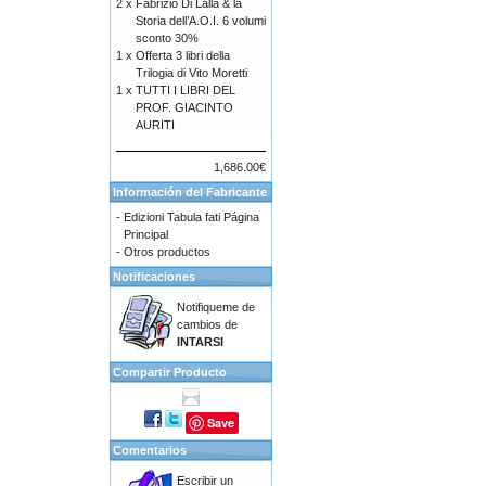
2 x
Fabrizio Di Lalla & la
Storia dell’A.O.I. 6 volumi
sconto 30%
1 x
Offerta 3 libri della
Trilogia di Vito Moretti
1 x
TUTTI I LIBRI DEL
PROF. GIACINTO
AURITI
1,686.00€
Información del Fabricante
-
Edizioni Tabula fati Página
Principal
-
Otros productos
Notificaciones
Notifiqueme de
cambios de
INTARSI
Compartir Producto
Save
Comentarios
Escribir un