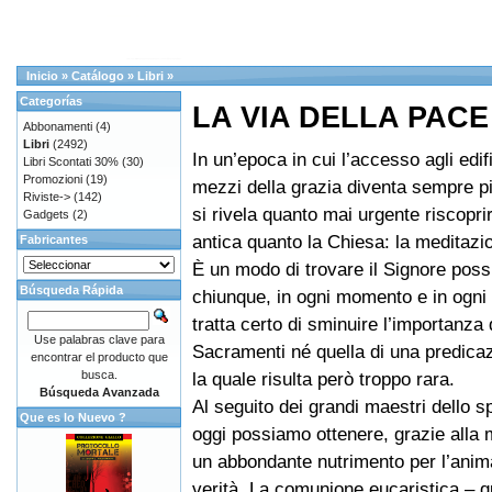
Inicio
»
Catálogo
»
Libri
»
Categorías
LA VIA DELLA PACE
Abbonamenti
(4)
Libri
(2492)
In un’epoca in cui l’accesso agli edifi
Libri Scontati 30%
(30)
Promozioni
(19)
mezzi della grazia diventa sempre più
Riviste->
(142)
si rivela quanto mai urgente riscopri
Gadgets
(2)
antica quanto la Chiesa: la meditazi
Fabricantes
È un modo di trovare il Signore possi
Búsqueda Rápida
chiunque, in ogni momento e in ogni 
tratta certo di sminuire l’importanza 
Use palabras clave para
Sacramenti né quella di una predicaz
encontrar el producto que
busca.
la quale risulta però troppo rara.
Búsqueda Avanzada
Al seguito dei grandi maestri dello sp
Que es lo Nuevo ?
oggi possiamo ottenere, grazie alla 
un abbondante nutrimento per l’anim
verità. La comunione eucaristica – q