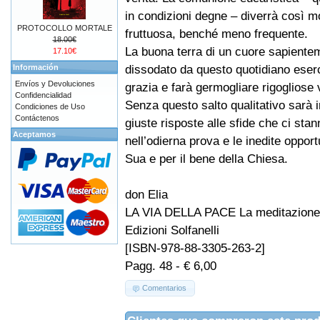
in condizioni degne – diverrà così mo
PROTOCOLLO MORTALE
fruttuosa, benché meno frequente.
18.00€
La buona terra di un cuore sapiente
17.10€
dissodato da questo quotidiano eserci
Información
Envíos y Devoluciones
grazia e farà germogliare rigogliose v
Confidencialidad
Senza questo salto qualitativo sarà 
Condiciones de Uso
Contáctenos
giuste risposte alle sfide che ci sta
Aceptamos
nell’odierna prova e le inedite opport
Sua e per il bene della Chiesa.
don Elia
LA VIA DELLA PACE La meditazione
Edizioni Solfanelli
[ISBN-978-88-3305-263-2]
Pagg. 48 - € 6,00
Comentarios