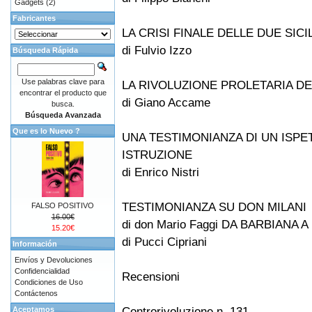
Gadgets
(2)
Fabricantes
LA CRISI FINALE DELLE DUE SICI
di Fulvio Izzo
Búsqueda Rápida
Use palabras clave para
LA RIVOLUZIONE PROLETARIA D
encontrar el producto que
di Giano Accame
busca.
Búsqueda Avanzada
Que es lo Nuevo ?
UNA TESTIMONIANZA DI UN ISPE
ISTRUZIONE
di Enrico Nistri
TESTIMONIANZA SU DON MILANI
FALSO POSITIVO
16.00€
di don Mario Faggi DA BARBIANA 
15.20€
di Pucci Cipriani
Información
Envíos y Devoluciones
Confidencialidad
Recensioni
Condiciones de Uso
Contáctenos
Controrivoluzione n. 131
Aceptamos