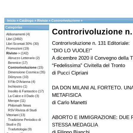
Inicio
»
Catálogo
»
Riviste
»
Controrivoluzione
»
Categorías
Controrivoluzione n.
Abbonamenti
(4)
Libri
(2492)
Controrivoluzione n. 131 Editoriale:
Libri Scontati 30%
(30)
Promozioni
(19)
“DIO LO VUOLE!”
Riviste
->
(142)
A dicembre 2020 il Convegno della T
Abruzzo Letterario
(2)
Berenice
(17)
“Fedelissima” Civitella del Tronto
Controrivoluzione
(15)
di Pucci Cipriani
Dimensione Cosmica
(35)
Diònysos
(10)
Il Filo D'Arianna
(4)
Inchiostro
(1)
DA DON MILANI AL FORTETO. UN
Insolito & Fantastico
(17)
METAFISICA
La Calce e il Dado
(3)
Merope
(11)
di Carlo Manetti
Philomath News
RSV Rivista di Studi
Vittoriani
(13)
ABORTO E IMMIGRAZIONE: DUE 
Tradizione Periodico di
STESSA MEDAGLIA
Studi e
(5)
Traduttologia
(9)
di Filippo Bianchi