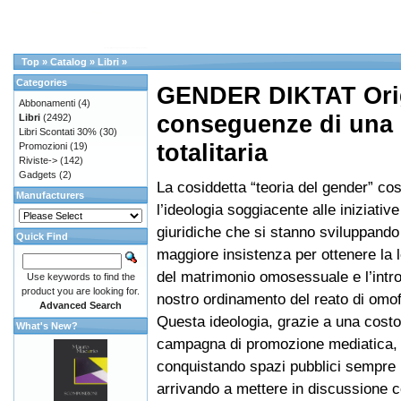
Top
»
Catalog
»
Libri
»
Categories
GENDER DIKTAT Orig
Abbonamenti
(4)
conseguenze di una 
Libri
(2492)
Libri Scontati 30%
(30)
totalitaria
Promozioni
(19)
Riviste->
(142)
Gadgets
(2)
La cosiddetta “teoria del gender” cos
Manufacturers
l’ideologia soggiacente alle iniziative
giuridiche che si stanno sviluppand
Quick Find
maggiore insistenza per ottenere la 
del matrimonio omosessuale e l’intr
Use keywords to find the
product you are looking for.
nostro ordinamento del reato di omof
Advanced Search
Questa ideologia, grazie a una costo
What's New?
campagna di promozione mediatica, 
conquistando spazi pubblici sempre 
arrivando a mettere in discussione c