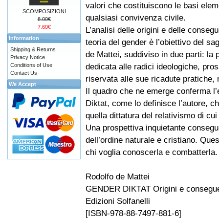
valori che costituiscono le basi elem
SCOMPOSIZIONI
qualsiasi convivenza civile.
8.00€
7.60€
L’analisi delle origini e delle conseg
Information
teoria del gender è l’obiettivo del sa
Shipping & Returns
de Mattei, suddiviso in due parti: la 
Privacy Notice
dedicata alle radici ideologiche, pro
Conditions of Use
Contact Us
riservata alle sue ricadute pratiche, 
We Accept
Il quadro che ne emerge conferma l’e
Diktat, come lo definisce l’autore, 
quella dittatura del relativismo di c
Una prospettiva inquietante conseguen
dell’ordine naturale e cristiano. Que
chi voglia conoscerla e combatterla.
Rodolfo de Mattei
GENDER DIKTAT Origini e conseguenz
Edizioni Solfanelli
[ISBN-978-88-7497-881-6]