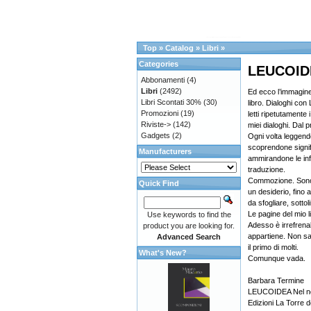
Top
»
Catalog
»
Libri
»
Categories
LEUCOIDE
Abbonamenti
(4)
Libri
(2492)
Ed ecco l’immagine
Libri Scontati 30%
(30)
libro. Dialoghi co
Promozioni
(19)
letti ripetutamente 
Riviste->
(142)
miei dialoghi. Dal pr
Gadgets
(2)
Ogni volta leggend
scoprendone signifi
Manufacturers
ammirandone le infin
traduzione.
Commozione. Sono p
Quick Find
un desiderio, fino
da sfogliare, sott
Le pagine del mio li
Use keywords to find the
Adesso è irrefrena
product you are looking for.
appartiene. Non sar
Advanced Search
il primo di molti.
What's New?
Comunque vada.
Barbara Termine
LEUCOIDEA Nel no
Edizioni La Torre d