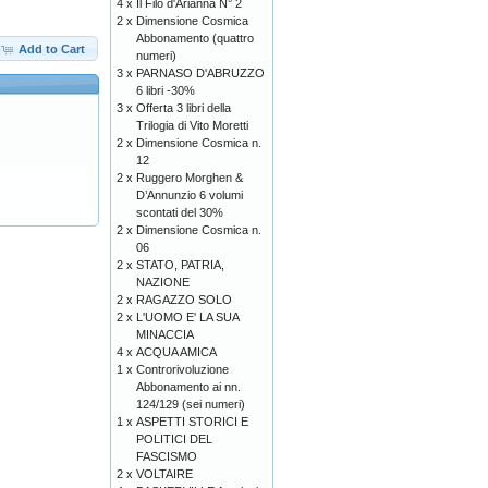
4 x
Il Filo d'Arianna N° 2
2 x
Dimensione Cosmica
Abbonamento (quattro
Add to Cart
numeri)
3 x
PARNASO D'ABRUZZO
6 libri -30%
3 x
Offerta 3 libri della
Trilogia di Vito Moretti
2 x
Dimensione Cosmica n.
12
2 x
Ruggero Morghen &
D’Annunzio 6 volumi
scontati del 30%
2 x
Dimensione Cosmica n.
06
2 x
STATO, PATRIA,
NAZIONE
2 x
RAGAZZO SOLO
2 x
L'UOMO E' LA SUA
MINACCIA
4 x
ACQUA AMICA
1 x
Controrivoluzione
Abbonamento ai nn.
124/129 (sei numeri)
1 x
ASPETTI STORICI E
POLITICI DEL
FASCISMO
2 x
VOLTAIRE