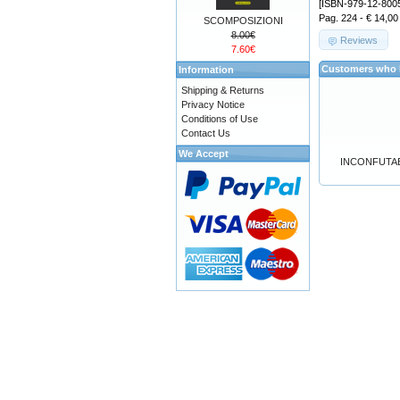
[ISBN-979-12-800
Pag. 224 - € 14,00
SCOMPOSIZIONI
8.00€
Reviews
7.60€
Customers who b
Information
Shipping & Returns
Privacy Notice
Conditions of Use
Contact Us
We Accept
INCONFUTAB