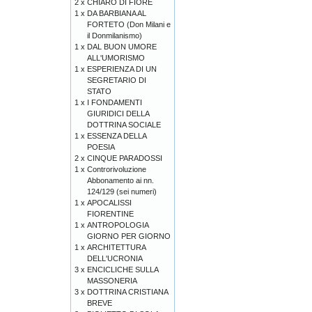
2 x
CHIARO DI FIORE
1 x
DA BARBIANA AL
FORTETO (Don Milani e
il Donmilanismo)
1 x
DAL BUON UMORE
ALL'UMORISMO
1 x
ESPERIENZA DI UN
SEGRETARIO DI
STATO
1 x
I FONDAMENTI
GIURIDICI DELLA
DOTTRINA SOCIALE
1 x
ESSENZA DELLA
POESIA
2 x
CINQUE PARADOSSI
1 x
Controrivoluzione
Abbonamento ai nn.
124/129 (sei numeri)
1 x
APOCALISSI
FIORENTINE
1 x
ANTROPOLOGIA
GIORNO PER GIORNO
1 x
ARCHITETTURA
DELL'UCRONIA
3 x
ENCICLICHE SULLA
MASSONERIA
3 x
DOTTRINA CRISTIANA
BREVE