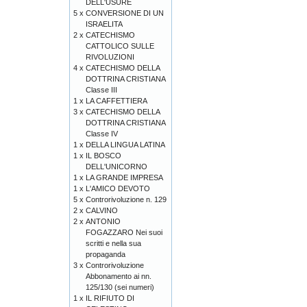
DELL'USURE
5 x
CONVERSIONE DI UN
ISRAELITA
2 x
CATECHISMO
CATTOLICO SULLE
RIVOLUZIONI
4 x
CATECHISMO DELLA
DOTTRINA CRISTIANA
Classe III
1 x
LA CAFFETTIERA
3 x
CATECHISMO DELLA
DOTTRINA CRISTIANA
Classe IV
1 x
DELLA LINGUA LATINA
1 x
IL BOSCO
DELL'UNICORNO
1 x
LA GRANDE IMPRESA
1 x
L'AMICO DEVOTO
5 x
Controrivoluzione n. 129
2 x
CALVINO
2 x
ANTONIO
FOGAZZARO Nei suoi
scritti e nella sua
propaganda
3 x
Controrivoluzione
Abbonamento ai nn.
125/130 (sei numeri)
1 x
IL RIFIUTO DI