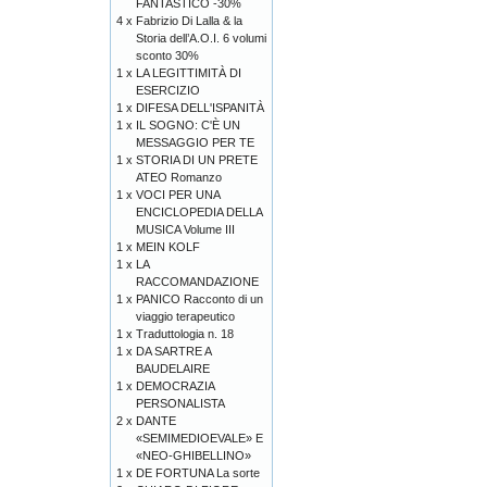
FANTASTICO -30%
4 x
Fabrizio Di Lalla & la
Storia dell’A.O.I. 6 volumi
sconto 30%
1 x
LA LEGITTIMITÀ DI
ESERCIZIO
1 x
DIFESA DELL'ISPANITÀ
1 x
IL SOGNO: C'È UN
MESSAGGIO PER TE
1 x
STORIA DI UN PRETE
ATEO Romanzo
1 x
VOCI PER UNA
ENCICLOPEDIA DELLA
MUSICA Volume III
1 x
MEIN KOLF
1 x
LA
RACCOMANDAZIONE
1 x
PANICO Racconto di un
viaggio terapeutico
1 x
Traduttologia n. 18
1 x
DA SARTRE A
BAUDELAIRE
1 x
DEMOCRAZIA
PERSONALISTA
2 x
DANTE
«SEMIMEDIOEVALE» E
«NEO-GHIBELLINO»
1 x
DE FORTUNA La sorte