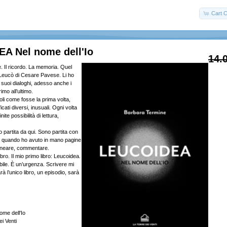
Cart C
A Nel nome dell'Io
14.
. Il ricordo. La memoria. Quel
n Leucò di Cesare Pavese. Li ho
i suoi dialoghi, adesso anche i
imo all’ultimo.
oli come fosse la prima volta,
cati diversi, inusuali. Ogni volta
ite possibilità di lettura,
artita da qui. Sono partita con
 a quando ho avuto in mano pagine
olineare, commentare.
bro. Il mio primo libro: Leucoidea.
bile. È un’urgenza. Scrivere mi
à l’unico libro, un episodio, sarà
me dell'Io
ei Venti