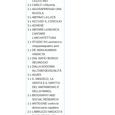
CELESTINO
2 x
CARLO I d'Austria
2 x
AGGRAPPATA AD UNA
NUVOLA
3 x
ABITAVO LA LUCE
3 x
ACCUSO IL CONCILIO
3 x
AGNESE
3 x
ABITARE LA MUSICA
CANTARE
L'ARCHITETTURA
1 x
STUDIO 54 Laurearsi a
cinquantaquattro anni
1 x
DE SERA NUMINIS
VINDICTA
1 x
DAL NATIO BORGO
SELVAGGIO
1 x
DALLA SODOMIA
ALL'OMOSESSUALITÀ
2 x
AGATA
1 x
IL VANGELO, LA
VERITÀ E IL DIRITTO
DEL MATRIMONIO E
DELLA FAMIGL
2 x
BIOGRAPHY AND
SOCIAL RESEARCH
1 x
ANTIGONE contro la
democrazia zapatera
2 x
L’ABRUZZO MAGICO E