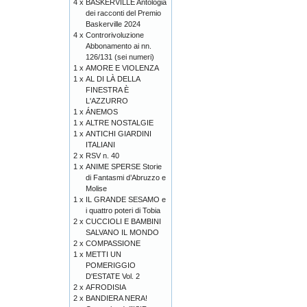
4 x
BASKERVILLE Antologia
dei racconti del Premio
Baskerville 2024
4 x
Controrivoluzione
Abbonamento ai nn.
126/131 (sei numeri)
1 x
AMORE E VIOLENZA
1 x
AL DI LÀ DELLA
FINESTRA È
L'AZZURRO
1 x
ÁNEMOS
1 x
ALTRE NOSTALGIE
1 x
ANTICHI GIARDINI
ITALIANI
2 x
RSV n. 40
1 x
ANIME SPERSE Storie
di Fantasmi d’Abruzzo e
Molise
1 x
IL GRANDE SESAMO e
i quattro poteri di Tobia
2 x
CUCCIOLI E BAMBINI
SALVANO IL MONDO
2 x
COMPASSIONE
1 x
METTI UN
POMERIGGIO
D'ESTATE Vol. 2
2 x
AFRODISIA
2 x
BANDIERA NERA!