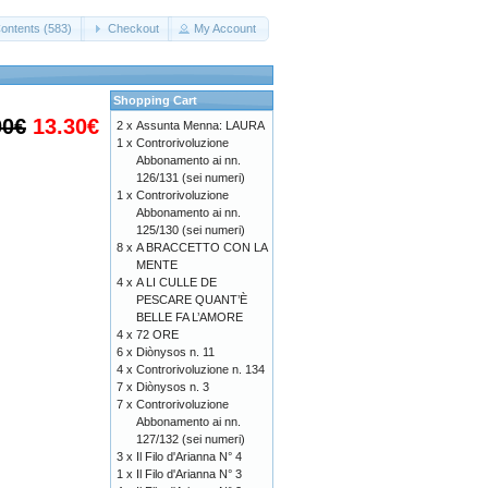
ontents (583)
Checkout
My Account
Shopping Cart
00€
13.30€
2 x
Assunta Menna: LAURA
1 x
Controrivoluzione
Abbonamento ai nn.
126/131 (sei numeri)
1 x
Controrivoluzione
Abbonamento ai nn.
125/130 (sei numeri)
8 x
A BRACCETTO CON LA
MENTE
4 x
A LI CULLE DE
PESCARE QUANT’È
BELLE FA L’AMORE
4 x
72 ORE
6 x
Diònysos n. 11
4 x
Controrivoluzione n. 134
7 x
Diònysos n. 3
7 x
Controrivoluzione
Abbonamento ai nn.
127/132 (sei numeri)
3 x
Il Filo d'Arianna N° 4
1 x
Il Filo d'Arianna N° 3