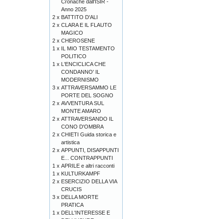
Cronache dall'ISIR -
Anno 2025
2 x
BATTITO D'ALI
2 x
CLARA E IL FLAUTO
MAGICO
2 x
CHEROSENE
1 x
IL MIO TESTAMENTO
POLITICO
1 x
L'ENCICLICA CHE
CONDANNO' IL
MODERNISMO
3 x
ATTRAVERSAMMO LE
PORTE DEL SOGNO
2 x
AVVENTURA SUL
MONTE AMARO
2 x
ATTRAVERSANDO IL
CONO D'OMBRA
2 x
CHIETI Guida storica e
artistica
2 x
APPUNTI, DISAPPUNTI
E... CONTRAPPUNTI
1 x
APRILE e altri racconti
1 x
KULTURKAMPF
2 x
ESERCIZIO DELLA VIA
CRUCIS
3 x
DELLA MORTE
PRATICA
1 x
DELL'INTERESSE E