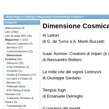
Home Page
»
Catalogo
»
Magazines
»
Dimensione Cosmica
»
Categorie
Dimensione Cosmica
Abbonamenti
(4)
Libri
(2492)
Ai Lettori
Libri Scontati 30%
(30)
Magazines
->
(142)
di G. de Turris e A. Monti-Buzzetti
Abruzzo Letterario
(2)
Berenice
(17)
Controrivoluzione
(15)
Isaac Asimov: Creatore di imperi (e d
Dimensione
di Alessandro Bottero
Cosmica
(35)
Diònysos
(10)
Il Filo D'Arianna
(4)
Inchiostro
(1)
Le mille vite del signor Lorenzini
Insolito & Fantastico
(17)
di Giuseppe Sardano
La Calce e il Dado
(3)
Merope
(11)
Philomath News
Tempus fugit
RSV Rivista di Studi
Vittoriani
(13)
di Emanuele Delmiglio
Tradizione Periodico di
Studi e
(5)
Traduttologia
(9)
Il crocevia dei mondi