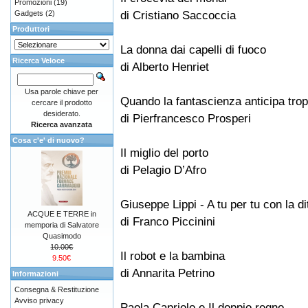
Promozioni
(19)
di Cristiano Saccoccia
Gadgets
(2)
Produttori
La donna dai capelli di fuoco
Ricerca Veloce
di Alberto Henriet
Usa parole chiave per
Quando la fantascienza anticipa tro
cercare il prodotto
desiderato.
di Pierfrancesco Prosperi
Ricerca avanzata
Cosa c'e' di nuovo?
Il miglio del porto
di Pelagio D’Afro
Giuseppe Lippi - A tu per tu con la d
ACQUE E TERRE in
di Franco Piccinini
memporia di Salvatore
Quasimodo
10.00€
Il robot e la bambina
9.50€
di Annarita Petrino
Informazioni
Consegna & Restituzione
Avviso privacy
Paola Capriolo e Il doppio regno