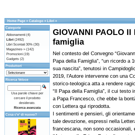
Home Page
»
Catalogo
»
Libri
»
Categorie
GIOVANNI PAOLO II I
Abbonamenti
(4)
famiglia
Libri
(2492)
Libri Scontati 30%
(30)
Magazines->
(142)
Nel contesto del Convegno “Giovanni 
Promozioni
(19)
Gadgets
(2)
Papa della Famiglia”, “un ricordo a 1
Produttori
sua nascita”, tenutosi in Campidoglio
2019, l'Autore intervenne con una C
Ricerca Veloce
storico-teologica atta a rendere ragio
“Il Papa della Famiglia”, il cui testo i
Usa parole chiave per
a Papa Francesco, che ebbe la bontà
cercare il prodotto
desiderato.
con Lettera qui riprodotta.
Ricerca avanzata
I sentimenti e pensieri, gli orientame
Cosa c'e' di nuovo?
tale devozione, espressi nella Letter
francescana, non sono occasionali, 