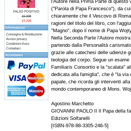
l'Autore nella Prima Parte di questo
("Parola di Papa Francesco"), da cui 
FALSO POSITIVO
chiaramente che il Vescovo di Roma
16.00€
15.20€
ragioni del titolo del libro, con l'aggiu
Informazioni
"Magno", dopo il nome di Papa Wojty
Consegna & Restituzione
Nella Seconda Parte l'Autore mostra 
Avviso privacy
Condizioni d'uso
partendo dalla Personalità carismatic
Contattaci
grazie alle catechesi delle udienze ge
Accettiamo
teologia del corpo. Segue un esame a
Familiaris Consortio e la "scalata" al
dedicata alla famiglia", che è "la via
papale, che ricorda gli interventi al
mondo contemporaneo di Mons. Wojtyl
Agostino Marchetto
GIOVANNI PAOLO II Il Papa della fa
Edizioni Solfanelli
[ISBN-978-88-3305-246-5]