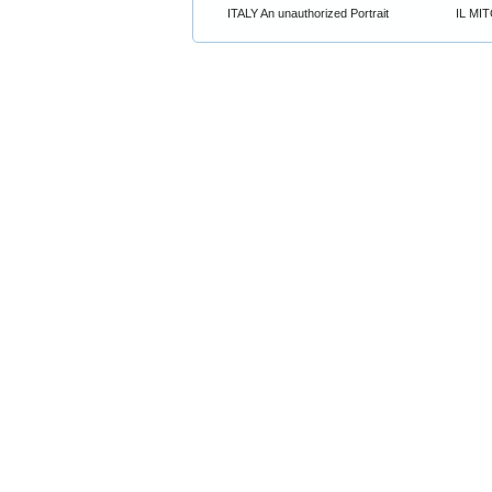
ITALY An unauthorized Portrait
IL MI