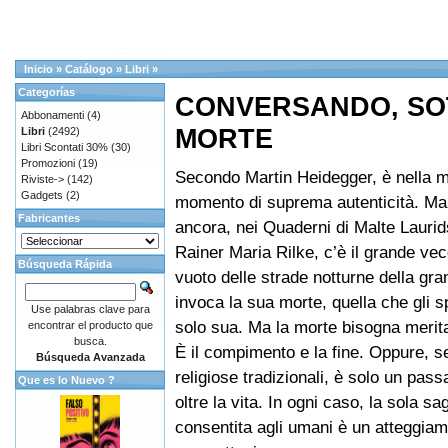
Inicio
»
Catálogo
»
Libri
»
Categorías
CONVERSANDO, SO
Abbonamenti
(4)
MORTE
Libri
(2492)
Libri Scontati 30%
(30)
Promozioni
(19)
Secondo Martin Heidegger, è nella mo
Riviste->
(142)
Gadgets
(2)
momento di suprema autenticità. Ma
Fabricantes
ancora, nei Quaderni di Malte Laurid
Rainer Maria Rilke, c’è il grande vec
Búsqueda Rápida
vuoto delle strade notturne della gran
invoca la sua morte, quella che gli s
Use palabras clave para
solo sua. Ma la morte bisogna merit
encontrar el producto que
busca.
È il compimento e la fine. Oppure, s
Búsqueda Avanzada
religiose tradizionali, è solo un passa
Que es lo Nuevo ?
oltre la vita. In ogni caso, la sola s
consentita agli umani è un atteggiam