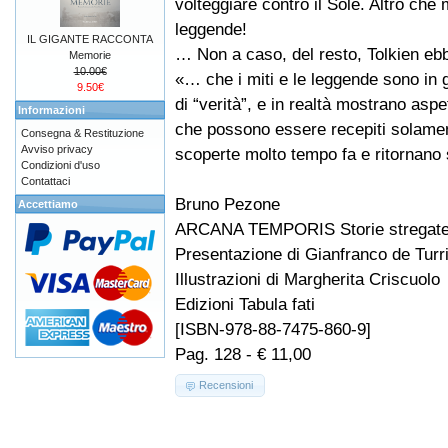
volteggiare contro il Sole. Altro che m
leggende!
IL GIGANTE RACCONTA
… Non a caso, del resto, Tolkien eb
Memorie
10.00€
«… che i miti e le leggende sono in g
9.50€
di “verità”, e in realtà mostrano aspet
Informazioni
che possono essere recepiti solament
Consegna & Restituzione
Avviso privacy
scoperte molto tempo fa e ritornano
Condizioni d'uso
Contattaci
Bruno Pezone
Accettiamo
ARCANA TEMPORIS Storie stregate 
Presentazione di Gianfranco de Turr
Illustrazioni di Margherita Criscuolo
Edizioni Tabula fati
[ISBN-978-88-7475-860-9]
Pag. 128 - € 11,00
Recensioni