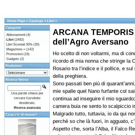
Home Page
»
Catalogo
»
Libri
»
Categorie
ARCANA TEMPORIS St
Abbonamenti
(4)
dell’Agro Aversano
Libri
(2492)
Libri Scontati 30%
(30)
Magazines->
(142)
Ho scelto di non voltarmi, ma di con
Promozioni
(19)
Gadgets
(2)
ricordo di mia nonna che stringe la 
Produttori
Rosario tra l’indice e il pollice, e su
della preghiera.
Ricerca Veloce
Sono passati ben più di quarant’anni, 
mie spalle quel Nano furfante col sa
Usa parole chiave per
continua ad inseguire il mio sguardo;
cercare il prodotto
desiderato.
camera buia ne sento lo scalpiccio ir
Ricerca avanzata
Malgrado tutto, tuttavia, io da qui no
Cosa c'e' di nuovo?
perché so che là fuori, in agguato, 
Aspetto che, sorta l’Alba, il Falco Re