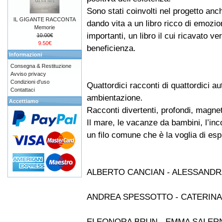
Sono stati coinvolti nel progetto anche
IL GIGANTE RACCONTA
dando vita a un libro ricco di emozi
Memorie
importanti, un libro il cui ricavato ve
10.00€
9.50€
beneficienza.
Informazioni
Consegna & Restituzione
Avviso privacy
Condizioni d'uso
Quattordici racconti di quattordici aut
Contattaci
ambientazione.
Accettiamo
Racconti divertenti, profondi, magnet
Il mare, le vacanze da bambini, l’inco
un filo comune che è la voglia di esp
ALBERTO CANCIAN - ALESSAND
ANDREA SPESSOTTO - CATERINA
ELEONORA BRUN - EMMA SALER