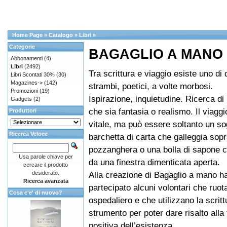
Home Page
»
Catalogo
»
Libri
»
Categorie
BAGAGLIO A MANO St
Abbonamenti
(4)
Libri
(2492)
Tra scrittura e viaggio esiste uno di
Libri Scontati 30%
(30)
Magazines->
(142)
strambi, poetici, a volte morbosi.
Promozioni
(19)
Ispirazione, inquietudine. Ricerca di 
Gadgets
(2)
che sia fantasia o realismo. Il viagg
Produttori
vitale, ma può essere soltanto un s
Ricerca Veloce
barchetta di carta che galleggia sop
pozzanghera o una bolla di sapone c
Usa parole chiave per
da una finestra dimenticata aperta.
cercare il prodotto
desiderato.
Alla creazione di Bagaglio a mano h
Ricerca avanzata
partecipato alcuni volontari che ruot
Cosa c'e' di nuovo?
ospedaliero e che utilizzano la scrit
strumento per poter dare risalto alla 
positiva dell’esistenza.