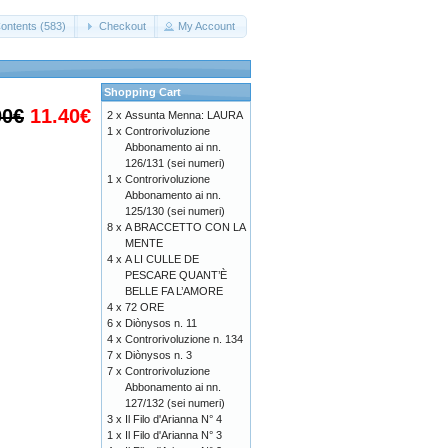
ontents (583)
Checkout
My Account
Shopping Cart
00€
11.40€
2 x
Assunta Menna: LAURA
1 x
Controrivoluzione
Abbonamento ai nn.
126/131 (sei numeri)
1 x
Controrivoluzione
Abbonamento ai nn.
125/130 (sei numeri)
8 x
A BRACCETTO CON LA
MENTE
4 x
A LI CULLE DE
PESCARE QUANT’È
BELLE FA L’AMORE
4 x
72 ORE
6 x
Diònysos n. 11
4 x
Controrivoluzione n. 134
7 x
Diònysos n. 3
7 x
Controrivoluzione
Abbonamento ai nn.
127/132 (sei numeri)
3 x
Il Filo d'Arianna N° 4
1 x
Il Filo d'Arianna N° 3