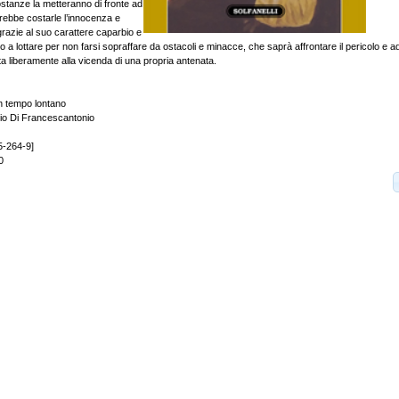
stanze la metteranno di fronte ad
trebbe costarle l’innocenza e
 grazie al suo carattere caparbio e
to a lottare per non farsi sopraffare da ostacoli e minacce, che saprà affrontare il pericolo e ad
rata liberamente alla vicenda di una propria antenata.
n tempo lontano
sio Di Francescantonio
5-264-9]
0