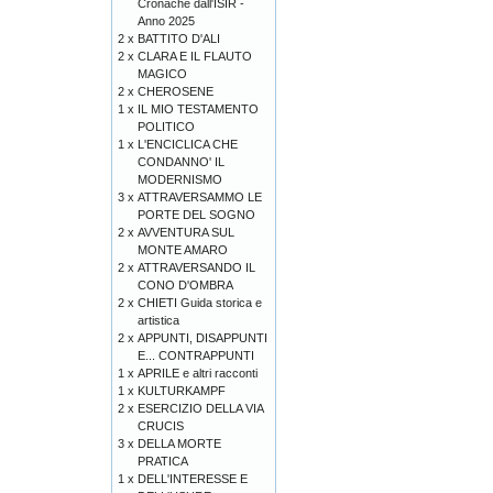
Cronache dall'ISIR -
Anno 2025
2 x
BATTITO D'ALI
2 x
CLARA E IL FLAUTO
MAGICO
2 x
CHEROSENE
1 x
IL MIO TESTAMENTO
POLITICO
1 x
L'ENCICLICA CHE
CONDANNO' IL
MODERNISMO
3 x
ATTRAVERSAMMO LE
PORTE DEL SOGNO
2 x
AVVENTURA SUL
MONTE AMARO
2 x
ATTRAVERSANDO IL
CONO D'OMBRA
2 x
CHIETI Guida storica e
artistica
2 x
APPUNTI, DISAPPUNTI
E... CONTRAPPUNTI
1 x
APRILE e altri racconti
1 x
KULTURKAMPF
2 x
ESERCIZIO DELLA VIA
CRUCIS
3 x
DELLA MORTE
PRATICA
1 x
DELL'INTERESSE E