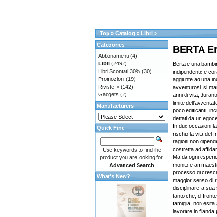
Top
»
Catalog
»
Libri
»
Categories
BERTA Er
Abbonamenti
(4)
Libri
(2492)
Berta è una bambin
Libri Scontati 30%
(30)
indipendente e cor
Promozioni
(19)
aggiunte ad una inc
Riviste->
(142)
avventurosi, si man
Gadgets
(2)
anni di vita, durant
limite dell’avvent
Manufacturers
poco edificanti, inc
dettati da un egoc
In due occasioni l
Quick Find
rischio la vita del f
ragioni non dipende
costretta ad affida
Use keywords to find the
Ma da ogni esperie
product you are looking for.
monito e ammaestr
Advanced Search
processo di cresci
What's New?
maggior senso di r
disciplinare la sua
tanto che, di front
famiglia, non esita 
lavorare in filanda