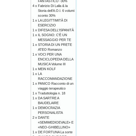
FANTASTICO -30%
4 x
Fabrizio Di Lalla & la
Storia dell’A.O.I. 6 volumi
sconto 30%
1 x
LA LEGITTIMITÀ DI
ESERCIZIO
1 x
DIFESA DELL'ISPANITÀ
1 x
IL SOGNO: C'È UN
MESSAGGIO PER TE
1 x
STORIA DI UN PRETE
ATEO Romanzo
1 x
VOCI PER UNA
ENCICLOPEDIA DELLA
MUSICA Volume III
1 x
MEIN KOLF
1 x
LA
RACCOMANDAZIONE
1 x
PANICO Racconto di un
viaggio terapeutico
1 x
Traduttologia n. 18
1 x
DA SARTRE A
BAUDELAIRE
1 x
DEMOCRAZIA
PERSONALISTA
2 x
DANTE
«SEMIMEDIOEVALE» E
«NEO-GHIBELLINO»
1 x
DE FORTUNA La sorte