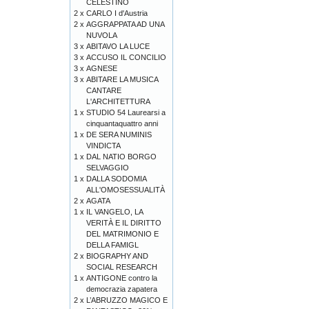
CELESTINO
2 x
CARLO I d'Austria
2 x
AGGRAPPATA AD UNA
NUVOLA
3 x
ABITAVO LA LUCE
3 x
ACCUSO IL CONCILIO
3 x
AGNESE
3 x
ABITARE LA MUSICA
CANTARE
L'ARCHITETTURA
1 x
STUDIO 54 Laurearsi a
cinquantaquattro anni
1 x
DE SERA NUMINIS
VINDICTA
1 x
DAL NATIO BORGO
SELVAGGIO
1 x
DALLA SODOMIA
ALL'OMOSESSUALITÀ
2 x
AGATA
1 x
IL VANGELO, LA
VERITÀ E IL DIRITTO
DEL MATRIMONIO E
DELLA FAMIGL
2 x
BIOGRAPHY AND
SOCIAL RESEARCH
1 x
ANTIGONE contro la
democrazia zapatera
2 x
L’ABRUZZO MAGICO E