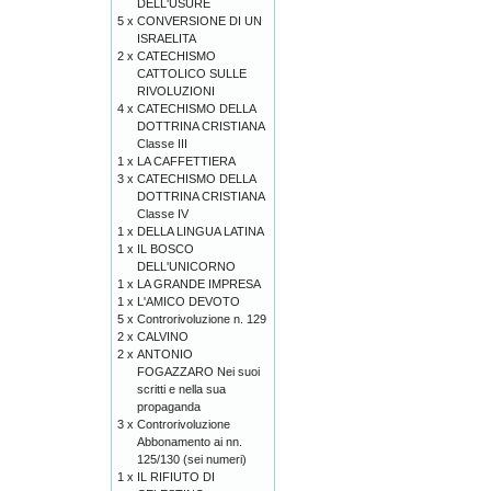
DELL'USURE
5 x
CONVERSIONE DI UN
ISRAELITA
2 x
CATECHISMO
CATTOLICO SULLE
RIVOLUZIONI
4 x
CATECHISMO DELLA
DOTTRINA CRISTIANA
Classe III
1 x
LA CAFFETTIERA
3 x
CATECHISMO DELLA
DOTTRINA CRISTIANA
Classe IV
1 x
DELLA LINGUA LATINA
1 x
IL BOSCO
DELL'UNICORNO
1 x
LA GRANDE IMPRESA
1 x
L'AMICO DEVOTO
5 x
Controrivoluzione n. 129
2 x
CALVINO
2 x
ANTONIO
FOGAZZARO Nei suoi
scritti e nella sua
propaganda
3 x
Controrivoluzione
Abbonamento ai nn.
125/130 (sei numeri)
1 x
IL RIFIUTO DI