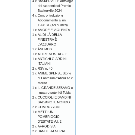
4 x
BASKERVILLE Antologia
dei racconti del Premio
Baskerville 2024
4 x
Controrivoluzione
Abbonamento ai nn.
126/131 (sei numeri)
1 x
AMORE E VIOLENZA
1 x
AL DI LÀ DELLA
FINESTRA È
L'AZZURRO
1 x
ÁNEMOS
1 x
ALTRE NOSTALGIE
1 x
ANTICHI GIARDINI
ITALIANI
2 x
RSV n. 40
1 x
ANIME SPERSE Storie
di Fantasmi d’Abruzzo e
Molise
1 x
IL GRANDE SESAMO e
i quattro poteri di Tobia
2 x
CUCCIOLI E BAMBINI
SALVANO IL MONDO
2 x
COMPASSIONE
1 x
METTI UN
POMERIGGIO
D'ESTATE Vol. 2
2 x
AFRODISIA
2 x
BANDIERA NERA!