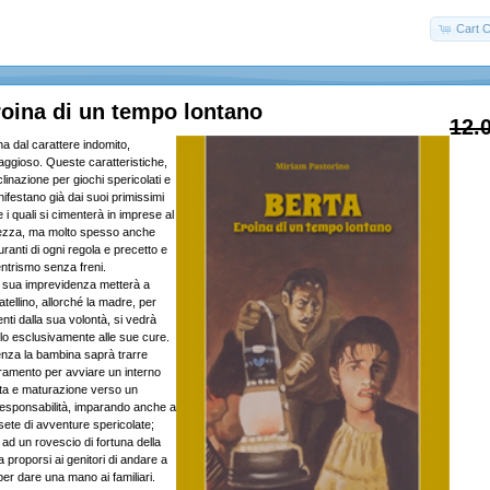
Cart C
oina di un tempo lontano
12.
a dal carattere indomito,
aggioso. Queste caratteristiche,
linazione per giochi spericolati e
ifestano già dai suoi primissimi
e i quali si cimenterà in imprese al
atezza, ma molto spesso anche
uranti di ogni regola e precetto e
entrismo senza freni.
a sua imprevidenza metterà a
ratellino, allorché la madre, per
nti dalla sua volontà, si vedrà
rlo esclusivamente alle sue cure.
nza la bambina saprà trarre
amento per avviare un interno
ta e maturazione verso un
esponsabilità, imparando anche a
 sete di avventure spericolate;
e ad un rovescio di fortuna della
a proporsi ai genitori di andare a
 per dare una mano ai familiari.