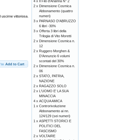
4 x
Il Filo d'Arianna N° 2
2 x
Dimensione Cosmica
Abbonamento (quattro
numeri)
 uscirne vittoriosa.
3 x
PARNASO D'ABRUZZO
6 libri -30%
3 x
Offerta 3 libri della
Trilogia di Vito Moretti
2 x
Dimensione Cosmica n.
12
2 x
Ruggero Morghen &
D’Annunzio 6 volumi
scontati del 30%
Add to Cart
2 x
Dimensione Cosmica n.
06
2 x
STATO, PATRIA,
NAZIONE
2 x
RAGAZZO SOLO
2 x
L'UOMO E' LA SUA
MINACCIA
4 x
ACQUA AMICA
1 x
Controrivoluzione
Abbonamento ai nn.
124/129 (sei numeri)
1 x
ASPETTI STORICI E
POLITICI DEL
FASCISMO
2 x
VOLTAIRE