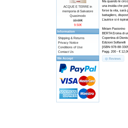
Ma quando le circo
una insidia che po
ACQUE E TERRE in
forse la vita, sarà
memporia di Salvatore
battagliero, dispos
Quasimodo
L’autrice si è ispi
10.00€
9.50€
Miriam Pastorino
Information
BERTA Eroina di u
Copertina di Dioni
Shipping & Returns
Edizioni Solfanelli
Privacy Notice
[ISBN-978-88-330
Conditions of Use
Pagg. 200 - € 12,0
Contact Us
We Accept
Reviews