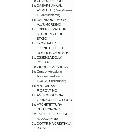
2 x
CHIARO DI FIORE
1 x
DA BARBIANA AL
FORTETO (Don Milani e
il Donmilanismo)
1 x
DAL BUON UMORE
ALL'UMORISMO
1 x
ESPERIENZA DI UN
SEGRETARIO DI
STATO
1 x
I FONDAMENTI
GIURIDICI DELLA
DOTTRINA SOCIALE
1 x
ESSENZA DELLA
POESIA
2 x
CINQUE PARADOSSI
1 x
Controrivoluzione
Abbonamento ai nn.
124/129 (sei numeri)
1 x
APOCALISSI
FIORENTINE
1 x
ANTROPOLOGIA
GIORNO PER GIORNO
1 x
ARCHITETTURA
DELL'UCRONIA
3 x
ENCICLICHE SULLA
MASSONERIA
3 x
DOTTRINA CRISTIANA
BREVE