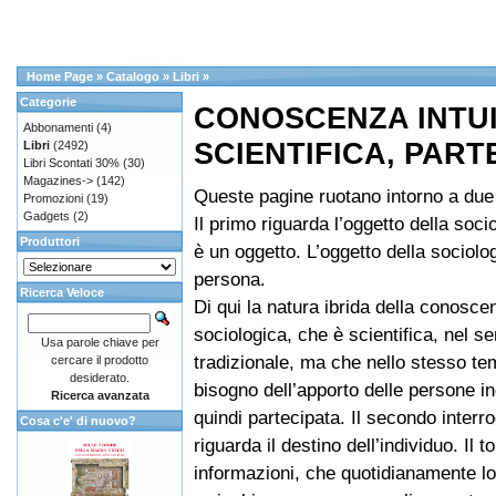
Home Page
»
Catalogo
»
Libri
»
Categorie
CONOSCENZA INTUI
Abbonamenti
(4)
SCIENTIFICA, PART
Libri
(2492)
Libri Scontati 30%
(30)
Magazines->
(142)
Queste pagine ruotano intorno a due 
Promozioni
(19)
Gadgets
(2)
Il primo riguarda l’oggetto della soci
Produttori
è un oggetto. L’oggetto della sociolo
persona.
Ricerca Veloce
Di qui la natura ibrida della conosce
sociologica, che è scientifica, nel s
Usa parole chiave per
tradizionale, ma che nello stesso t
cercare il prodotto
desiderato.
bisogno dell’apporto delle persone i
Ricerca avanzata
quindi partecipata. Il secondo interr
Cosa c'e' di nuovo?
riguarda il destino dell’individuo. Il t
informazioni, che quotidianamente lo