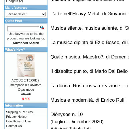
Gadgets
(2)
Manufacturers
L’arte nell’Heavy Metal, di Giovanni 
Quick Find
Musica silente, musica aulente, di 
Use keywords to find the
product you are looking for.
La musica dipinta di Ezio Bosso, di 
Advanced Search
What's New?
Quale musica, Maestro?, di Domeni
Il dissolito punito, di Mario Dal Bello
ACQUE E TERRE in
La donna: Rosa rossa creazione..., 
memporia di Salvatore
Quasimodo
10.00€
9.50€
Musica e modernità, di Enrico Rulli
Information
Shipping & Returns
Diònysos n. 10
Privacy Notice
(Luglio - Dicembre 2020)
Conditions of Use
Contact Us
Edizioni Tabula fati