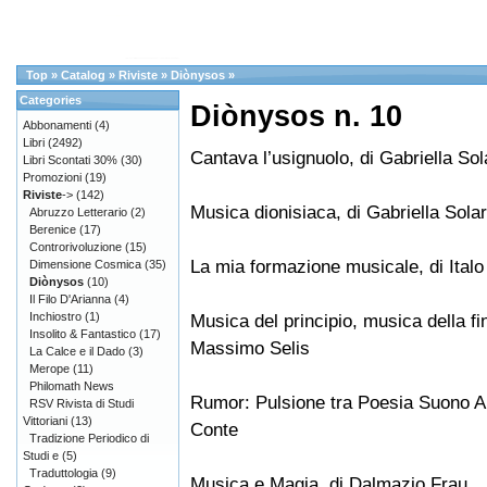
Top
»
Catalog
»
Riviste
»
Diònysos
»
Categories
Diònysos n. 10
Abbonamenti
(4)
Libri
(2492)
Cantava l’usignuolo, di Gabriella Sol
Libri Scontati 30%
(30)
Promozioni
(19)
Riviste
->
(142)
Musica dionisiaca, di Gabriella Solar
Abruzzo Letterario
(2)
Berenice
(17)
Controrivoluzione
(15)
La mia formazione musicale, di Italo
Dimensione Cosmica
(35)
Diònysos
(10)
Il Filo D'Arianna
(4)
Inchiostro
(1)
Musica del principio, musica della fin
Insolito & Fantastico
(17)
Massimo Selis
La Calce e il Dado
(3)
Merope
(11)
Philomath News
Rumor: Pulsione tra Poesia Suono Art
RSV Rivista di Studi
Vittoriani
(13)
Conte
Tradizione Periodico di
Studi e
(5)
Traduttologia
(9)
Musica e Magia, di Dalmazio Frau