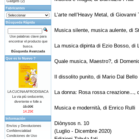
Gadgets
(2)
Fabricantes
L’arte nell’Heavy Metal, di Giovanni 
Búsqueda Rápida
Musica silente, musica aulente, di 
Use palabras clave para
encontrar el producto que
La musica dipinta di Ezio Bosso, di 
busca.
Búsqueda Avanzada
Que es lo Nuevo ?
Quale musica, Maestro?, di Domeni
Il dissolito punito, di Mario Dal Bello
La donna: Rosa rossa creazione..., 
LA CUCINA AFRODISIACA
La via più seducente,
divertente e folle a
15.00€
Musica e modernità, di Enrico Rulli
14.25€
Información
Diònysos n. 10
Envíos y Devoluciones
(Luglio - Dicembre 2020)
Confidencialidad
Condiciones de Uso
Edizioni Tabula fati