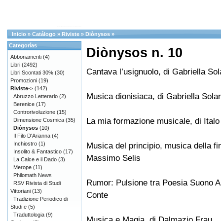
Inicio
»
Catálogo
»
Riviste
»
Diònysos
»
Categorías
Diònysos n. 10
Abbonamenti
(4)
Libri
(2492)
Cantava l’usignuolo, di Gabriella Sol
Libri Scontati 30%
(30)
Promozioni
(19)
Riviste
->
(142)
Musica dionisiaca, di Gabriella Solar
Abruzzo Letterario
(2)
Berenice
(17)
Controrivoluzione
(15)
La mia formazione musicale, di Italo
Dimensione Cosmica
(35)
Diònysos
(10)
Il Filo D'Arianna
(4)
Inchiostro
(1)
Musica del principio, musica della fin
Insolito & Fantastico
(17)
Massimo Selis
La Calce e il Dado
(3)
Merope
(11)
Philomath News
Rumor: Pulsione tra Poesia Suono Art
RSV Rivista di Studi
Vittoriani
(13)
Conte
Tradizione Periodico di
Studi e
(5)
Traduttologia
(9)
Musica e Magia, di Dalmazio Frau