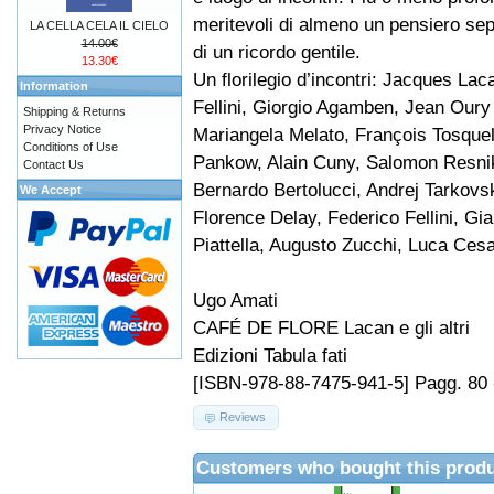
meritevoli di almeno un pensiero se
LA CELLA CELA IL CIELO
14.00€
di un ricordo gentile.
13.30€
Un florilegio d’incontri: Jacques La
Information
Fellini, Giorgio Agamben, Jean Oury 
Shipping & Returns
Privacy Notice
Mariangela Melato, François Tosquel
Conditions of Use
Pankow, Alain Cuny, Salomon Resnik
Contact Us
Bernardo Bertolucci, Andrej Tarkovsk
We Accept
Florence Delay, Federico Fellini, Gi
Piattella, Augusto Zucchi, Luca Cesa
Ugo Amati
CAFÉ DE FLORE Lacan e gli altri
Edizioni Tabula fati
[ISBN-978-88-7475-941-5] Pagg. 80 - i
Reviews
Customers who bought this produ