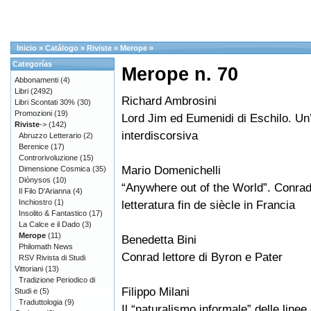
Inicio
»
Catálogo
»
Riviste
»
Merope
»
Categorías
Merope n. 70
Abbonamenti
(4)
Libri
(2492)
Richard Ambrosini
Libri Scontati 30%
(30)
Promozioni
(19)
Lord Jim ed Eumenidi di Eschilo. Un’
Riviste
->
(142)
interdiscorsiva
Abruzzo Letterario
(2)
Berenice
(17)
Controrivoluzione
(15)
Mario Domenichelli
Dimensione Cosmica
(35)
Diònysos
(10)
“Anywhere out of the World”. Conrad
Il Filo D'Arianna
(4)
Inchiostro
(1)
letteratura fin de siècle in Francia
Insolito & Fantastico
(17)
La Calce e il Dado
(3)
Merope
(11)
Benedetta Bini
Philomath News
Conrad lettore di Byron e Pater
RSV Rivista di Studi
Vittoriani
(13)
Tradizione Periodico di
Filippo Milani
Studi e
(5)
Traduttologia
(9)
Il “naturalismo informale” delle line