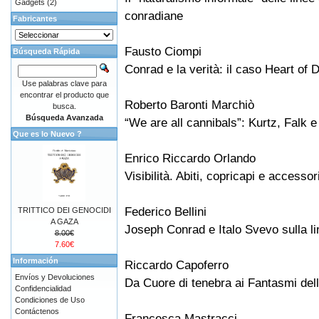
Gadgets
(2)
conradiane
Fabricantes
Fausto Ciompi
Búsqueda Rápida
Conrad e la verità: il caso Heart of
Use palabras clave para
encontrar el producto que
Roberto Baronti Marchiò
busca.
Búsqueda Avanzada
“We are all cannibals”: Kurtz, Falk e
Que es lo Nuevo ?
Enrico Riccardo Orlando
Visibilità. Abiti, copricapi e accesso
Federico Bellini
TRITTICO DEI GENOCIDI
A GAZA
Joseph Conrad e Italo Svevo sulla 
8.00€
7.60€
Información
Riccardo Capoferro
Envíos y Devoluciones
Da Cuore di tenebra ai Fantasmi del
Confidencialidad
Condiciones de Uso
Contáctenos
Francesca Mastracci