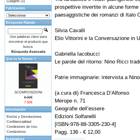
Gadgets
(2)
prospettive invertite in alcune forme
Fabricantes
paesaggistiche dei romanzi di Italo 
Búsqueda Rápida
Silvia Cavalli
Use palabras clave para
Elio Vittorini e la Conversazione in
encontrar el producto que
busca.
Búsqueda Avanzada
Gabriella Iacobucci
Que es lo Nuevo ?
Le parole del ritorno: Nino Ricci trado
Patrie immaginarie: intervista a Nino
(a cura di) Francesca D’Alfonso
SCOMPOSIZIONI
8.00€
Merope n. 71
7.60€
Geografie dell’essere
Información
Edizioni Solfanelli
Envíos y Devoluciones
Confidencialidad
[ISBN-978-88-3305-230-4]
Condiciones de Uso
Pagg. 136 - € 12,00
Contáctenos
Aceptamos