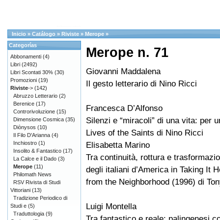
Inicio
»
Catálogo
»
Riviste
»
Merope
»
Categorías
Merope n. 71
Abbonamenti
(4)
Libri
(2492)
Giovanni Maddalena
Libri Scontati 30%
(30)
Promozioni
(19)
Il gesto letterario di Nino Ricci
Riviste
->
(142)
Abruzzo Letterario
(2)
Berenice
(17)
Francesca D’Alfonso
Controrivoluzione
(15)
Silenzi e “miracoli” di una vita: per u
Dimensione Cosmica
(35)
Diònysos
(10)
Lives of the Saints di Nino Ricci
Il Filo D'Arianna
(4)
Inchiostro
(1)
Elisabetta Marino
Insolito & Fantastico
(17)
Tra continuità, rottura e trasformazi
La Calce e il Dado
(3)
Merope
(11)
degli italiani d’America in Taking It 
Philomath News
from the Neighborhood (1996) di To
RSV Rivista di Studi
Vittoriani
(13)
Tradizione Periodico di
Luigi Montella
Studi e
(5)
Traduttologia
(9)
Tra fantastico e reale: palingenesi 