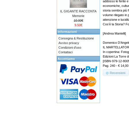
addosso le ferite e 
economiche, cultura
storia sembra più fr
IL GIGANTE RACCONTA
volume rilegato in 
Memorie
attenzione e lucidi
10.00€
Cos’è la Storia? F
9.50€
Informazioni
[Andrea Mantelli]
Consegna & Restituzione
Domenico D'Angel
Avviso privacy
IL MARTELLATO
Condizioni d'uso
In copertina: Foto
Contattaci
Edizioni La Torre d
Accettiamo
[ISBN-979-12-800
Pag. 240 - € 14,00
Recensioni