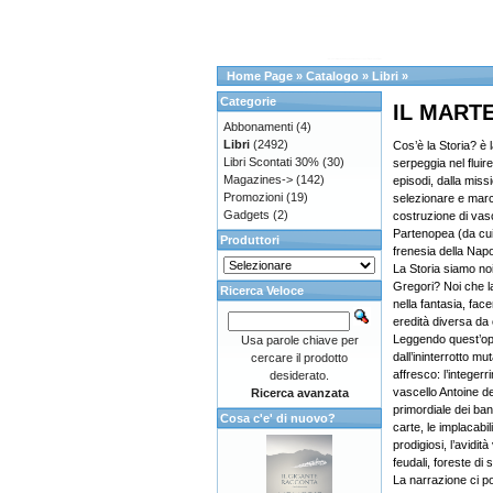
Home Page
»
Catalogo
»
Libri
»
Categorie
IL MART
Abbonamenti
(4)
Libri
(2492)
Cos’è la Storia? è
Libri Scontati 30%
(30)
serpeggia nel flui
Magazines->
(142)
episodi, dalla miss
Promozioni
(19)
selezionare e marchi
Gadgets
(2)
costruzione di vasc
Partenopea (da cui i
Produttori
frenesia della Napo
La Storia siamo no
Gregori? Noi che 
Ricerca Veloce
nella fantasia, fac
eredità diversa d
Leggendo quest’op
Usa parole chiave per
dall’ininterrotto mu
cercare il prodotto
affresco: l’integer
desiderato.
vascello Antoine de
Ricerca avanzata
primordiale dei band
Cosa c'e' di nuovo?
carte, le implacabil
prodigiosi, l’avidità
feudali, foreste di 
La narrazione ci por