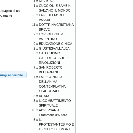
1 x
RSV n. 52
1 x
CUCCIOLI E BAMBINI
SALVANO IL MONDO
le pagine di un
6 x
LA FEDELTA' DEI
appagante
VASSALLI
11 x
DOTTRINA CRISTIANA
BREVE
2 x
LORI-BUDGIE &
VALENTINO
9 x
EDUCAZIONE CINICA
2 x
GIUSTIZIA ALL'ALBA
6 x
CATECHISMO
CATTOLICO SULLE
RIVOLUZIONI
7 x
SAN ROBERTO
BELLARMINO
ungi al carrello
7 x
LA FECONDITÀ
DELL’ANIMA
CONTEMPLATIVA
CLAUSTRALE
3 x
AGATA
5 x
IL COMBATTIMENTO
SPIRITUALE
10 x
ADVERSARIA
Frammenti d'Autore
5 x
IL
PROTESTANTESIMO E
IL CULTO DEI MORTI