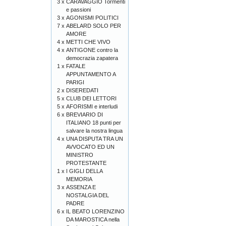
3 x
CARAVAGGIO Tormenti
e passioni
3 x
AGONISMI POLITICI
7 x
ABELARD SOLO PER
AMORE
4 x
METTI CHE VIVO
4 x
ANTIGONE contro la
democrazia zapatera
1 x
FATALE
APPUNTAMENTO A
PARIGI
2 x
DISEREDATI
5 x
CLUB DEI LETTORI
5 x
AFORISMI e interludi
6 x
BREVIARIO DI
ITALIANO 18 punti per
salvare la nostra lingua
4 x
UNA DISPUTA TRA UN
AVVOCATO ED UN
MINISTRO
PROTESTANTE
1 x
I GIGLI DELLA
MEMORIA
3 x
ASSENZA E
NOSTALGIA DEL
PADRE
6 x
IL BEATO LORENZINO
DA MAROSTICA nella