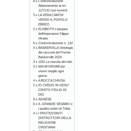
8 x
Controrivoluzione
Abbonamento ai nn.
127/132 (sei numeri)
3 x
LA VERA CARITA'
VERSO IL POPOLO
EBREO
2 x
ELISBOTH L’epopea
dell’imperatore Filippo
l’Arabo
6 x
Controrivoluzione n. 132
3 x
BASKERVILLE Antologia
dei racconti del Premio
Baskerville 2024
3 x
1181 La nascita del mito
3 x
600 AFORISMI per
vivere meglio ogni
giorno
4 x
A BOCCA CHIUSA
2 x
IO CREDO IN GESU'
CRISTO FIGLIO DI
DIO
8 x
AGNESE
6 x
IL GRANDE SESAMO e
i quattro poteri di Tobia
4 x
I PROTESTANTI
DISTRUTTORI DELLA
RELIGIONE
CRISTIANA