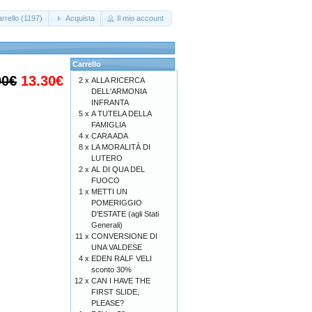
rrello (1197)
Acquista
Il mio account
Carrello
00€
13.30€
2 x
ALLA RICERCA
DELL'ARMONIA
INFRANTA
5 x
A TUTELA DELLA
FAMIGLIA
4 x
CARA ADA
8 x
LA MORALITÀ DI
LUTERO
2 x
AL DI QUA DEL
FUOCO
1 x
METTI UN
POMERIGGIO
D'ESTATE (agli Stati
Generali)
11 x
CONVERSIONE DI
UNA VALDESE
4 x
EDEN RALF VELI
sconto 30%
12 x
CAN I HAVE THE
FIRST SLIDE,
PLEASE?