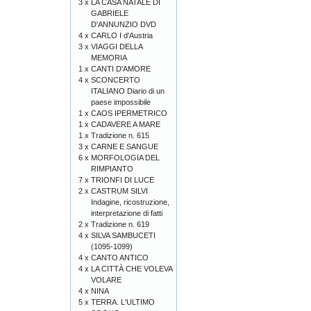
3 x
LA CASA NATALE DI
GABRIELE
D'ANNUNZIO DVD
4 x
CARLO I d'Austria
3 x
VIAGGI DELLA
MEMORIA
1 x
CANTI D'AMORE
4 x
SCONCERTO
ITALIANO Diario di un
paese impossibile
1 x
CAOS IPERMETRICO
1 x
CADAVERE A MARE
1 x
Tradizione n. 615
3 x
CARNE E SANGUE
6 x
MORFOLOGIA DEL
RIMPIANTO
7 x
TRIONFI DI LUCE
2 x
CASTRUM SILVI
Indagine, ricostruzione,
interpretazione di fatti
2 x
Tradizione n. 619
4 x
SILVA SAMBUCETI
(1095-1099)
4 x
CANTO ANTICO
4 x
LA CITTÀ CHE VOLEVA
VOLARE
4 x
NINA
5 x
TERRA. L'ULTIMO