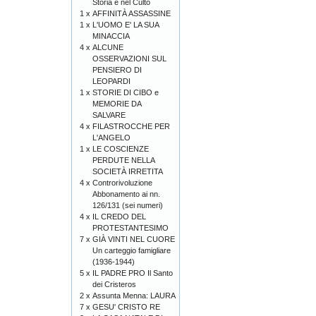
Storia e nel Culto
1 x
AFFINITÀ ASSASSINE
1 x
L'UOMO E' LA SUA
MINACCIA
4 x
ALCUNE
OSSERVAZIONI SUL
PENSIERO DI
LEOPARDI
1 x
STORIE DI CIBO e
MEMORIE DA
SALVARE
4 x
FILASTROCCHE PER
L'ANGELO
1 x
LE COSCIENZE
PERDUTE NELLA
SOCIETÀ IRRETITA
4 x
Controrivoluzione
Abbonamento ai nn.
126/131 (sei numeri)
4 x
IL CREDO DEL
PROTESTANTESIMO
7 x
GIÀ VINTI NEL CUORE
Un carteggio famigliare
(1936-1944)
5 x
IL PADRE PRO Il Santo
dei Cristeros
2 x
Assunta Menna: LAURA
7 x
GESU' CRISTO RE