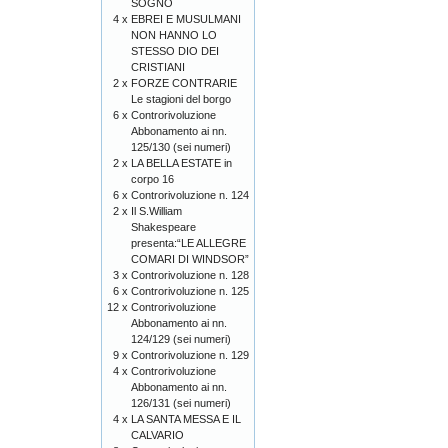
SOGNO
4 x
EBREI E MUSULMANI
NON HANNO LO
STESSO DIO DEI
CRISTIANI
2 x
FORZE CONTRARIE
Le stagioni del borgo
6 x
Controrivoluzione
Abbonamento ai nn.
125/130 (sei numeri)
2 x
LA BELLA ESTATE in
corpo 16
6 x
Controrivoluzione n. 124
2 x
Il S.William
Shakespeare
presenta:“LE ALLEGRE
COMARI DI WINDSOR”
3 x
Controrivoluzione n. 128
6 x
Controrivoluzione n. 125
12 x
Controrivoluzione
Abbonamento ai nn.
124/129 (sei numeri)
9 x
Controrivoluzione n. 129
4 x
Controrivoluzione
Abbonamento ai nn.
126/131 (sei numeri)
4 x
LA SANTA MESSA E IL
CALVARIO