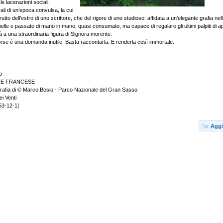
le lacerazioni sociali,
li di un’epoca convulsa, la cui
utto dell’estro di uno scrittore, che del rigore di uno studioso; affidata a un’elegante grafia nel
pelle e passato di mano in mano, quasi consumato, ma capace di regalare gli ultimi palpiti di 
tà a una straordinaria figura di Signora morente.
orse è una domanda inutile. Basta raccontarla. E renderla così immortale.
o
RE FRANCESE
grafia di © Marco Bosio - Parco Nazionale del Gran Sasso
ei Venti
53-12-1]
Aggi