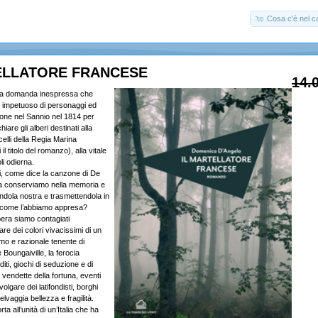
Cosa c'è nel ca
ELLATORE FRANCESE
14.
 la domanda inespressa che
re impetuoso di personaggi ed
ione nel Sannio nel 1814 per
are gli alberi destinati alla
elli della Regia Marina
l titolo del romanzo), alla vitale
li odierna.
i, come dice la canzone di De
la conserviamo nella memoria e
endola nostra e trasmettendola in
a come l’abbiamo appresa?
era siamo contagiati
tare dei colori vivacissimi di un
rimo e razionale tenente di
 Boungaiville, la ferocia
iti, giochi di seduzione e di
i vendette della fortuna, eventi
 volgare dei latifondisti, borghi
selvaggia bellezza e fragilità.
ta all’unità di un’Italia che ha