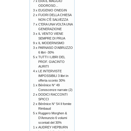
7 x
ERA IL MAGGIO
ODOROSO...
3 x
EUGENIO ONEGIN
2 x
FUORI DELLA CHIESA
NON C'È SALVEZZA
7 x
C'ERA UNA VOLTA UNA
GENERAZIONE
3 x
IL VENTO VIENE
SEMPRE DI PRUA
9 x
IL MODERNISMO
3 x
PARNASO D'ABRUZZO
6 libri -30%
5 x
TUTTI I LIBRI DEL
PROF. GIACINTO
AURITI
4 x
LE INTERVISTE
IMPOSSIBILI 3 libri in
offerta sconto 30%
1 x
Bérénice N° 49
Conoscenze narrate (2)
2 x
DODICI RACCONTI
SPICCI
2 x
Bérénice N° 54 Il fomite
Rimbaud
5 x
Ruggero Morghen &
D’Annunzio 6 volumi
scontati del 30%
1 x
AUDREY HEPBURN