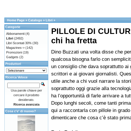
Home Page
»
Catalogo
»
Libri
»
Categorie
PILLOLE DI CULTURA
Abbonamenti
(4)
chi ha fretta
Libri
(2492)
Libri Scontati 30%
(30)
Magazines->
(142)
Dino Buzzati una volta disse che pe
Promozioni
(19)
Gadgets
(2)
qualcosa bisogna farlo con semplicit
Produttori
un consiglio che dava soprattutto ai 
scrittori e ai giovani giornalisti. Que
Ricerca Veloce
utile anche a chi vuol narrare la stori
soprattutto oggi grazie alla tecnologia
Usa parole chiave per
ha l’opportunità di farle arrivare a tutt
cercare il prodotto
desiderato.
Dopo lunghi secoli, come tanti prima
Ricerca avanzata
qui a raccontarla con pillole in grado
Cosa c'e' di nuovo?
dimenticare che cosa c’è stato prima