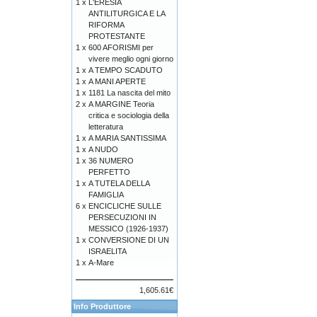
1 x
L'ERESIA
ANTILITURGICA E LA
RIFORMA
PROTESTANTE
1 x
600 AFORISMI per
vivere meglio ogni giorno
1 x
A TEMPO SCADUTO
1 x
A MANI APERTE
1 x
1181 La nascita del mito
2 x
A MARGINE Teoria
critica e sociologia della
letteratura
1 x
A MARIA SANTISSIMA
1 x
A NUDO
1 x
36 NUMERO
PERFETTO
1 x
A TUTELA DELLA
FAMIGLIA
6 x
ENCICLICHE SULLE
PERSECUZIONI IN
MESSICO (1926-1937)
1 x
CONVERSIONE DI UN
ISRAELITA
1 x
A-Mare
1,605.61€
Info Produttore