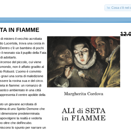
Cosa c'è nel c
ETA IN FIAMME
12.
 di mistero il vecchio acrobata
to Lucertola, trova una cesta in
Dentro c’è un bambino di pochi
l neonato sia il pupillo della Fata
i adottarlo.
 circense del piccolo, cui viene
ismondo, non è affatto gradito al
sto Robusti. L’uomo è convinto
gravi una sorta di maledizione
ssere la rovina sua e del circo.
 Seta in fiamme: un romanzo di
astico ambientato in una città
presenta il ventre apolide della
to un giovane acrobata di
ttima di uno Spirito-Demone che
ni dimensione predeterminata
apovolgere la realtà e vederla
no oltre che dell’incubo.
niscono lo spunto per narrare un