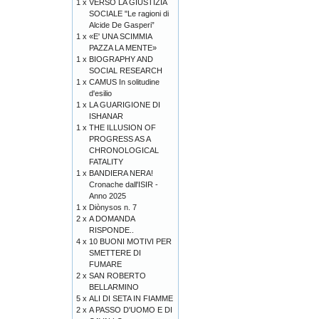
1 x
VERSO LA GIUSTIZIA
SOCIALE "Le ragioni di
Alcide De Gasperi”
1 x
«E' UNA SCIMMIA
PAZZA LA MENTE»
1 x
BIOGRAPHY AND
SOCIAL RESEARCH
1 x
CAMUS In solitudine
d'esilio
1 x
LA GUARIGIONE DI
ISHANAR
1 x
THE ILLUSION OF
PROGRESS AS A
CHRONOLOGICAL
FATALITY
1 x
BANDIERA NERA!
Cronache dall'ISIR -
Anno 2025
1 x
Diònysos n. 7
2 x
A DOMANDA
RISPONDE..
4 x
10 BUONI MOTIVI PER
SMETTERE DI
FUMARE
2 x
SAN ROBERTO
BELLARMINO
5 x
ALI DI SETA IN FIAMME
2 x
A PASSO D'UOMO E DI