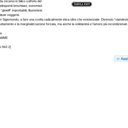
 circensi in bilico sull’orlo del
delinquenti brechtiani, estremisti
i “gioielli” improbabili, illusioniste
itute veggenti.
 Sigismondo, a fare una scelta radicalmente etica oltre che esistenziale. Divenuto “clandestin
uttamento e la marginalizzazione forzata, ma anche la solidarietà e l’amore più incondizionati.
va
IAMME
5-942-2]
Aggi