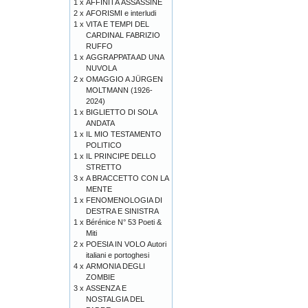
1 x
AFFINITÀ ASSASSINE
2 x
AFORISMI e interludi
1 x
VITA E TEMPI DEL
CARDINAL FABRIZIO
RUFFO
1 x
AGGRAPPATA AD UNA
NUVOLA
2 x
OMAGGIO A JÜRGEN
MOLTMANN (1926-
2024)
1 x
BIGLIETTO DI SOLA
ANDATA
1 x
IL MIO TESTAMENTO
POLITICO
1 x
IL PRINCIPE DELLO
STRETTO
3 x
A BRACCETTO CON LA
MENTE
1 x
FENOMENOLOGIA DI
DESTRA E SINISTRA
1 x
Bérénice N° 53 Poeti &
Miti
2 x
POESIA IN VOLO Autori
italiani e portoghesi
4 x
ARMONIA DEGLI
ZOMBIE
3 x
ASSENZA E
NOSTALGIA DEL