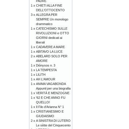
PADRE
1 x
CHIETI ALLA FINE
DELL'OTTOCENTO
3 x
ALLEGRA PER
SEMPRE Un monologo
drammatico
1 x
CATECHISMO SULLE
RIVOLUZIONI e OTTO
GIORNI dedicati ai
liberali
1 x
CADAVERE A MARE
1 x
ABITAVO LA LUCE
2 x
ABELARD SOLO PER
AMORE
1 x
Diònysos n. 3
1 x
LA TEMPESTA
1 x
LILITH
1 x
AH L'AMOUR
1 x
ANIMA VAGABONDA
Appunti per una biografia
1 x
VERITÀ E MENZOGNE
1 x
'62 E CHE ANNO FU
QUELLO!
1 x
Il Filo d'Arianna N° 1
1 x
CRISTIANESIMO E
GIUDAISMO
2 x
A SINISTRA DI LUTERO
Le sètte del Cinquecento