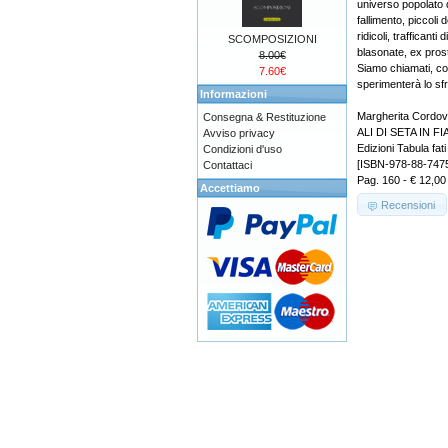
universo popolato da
fallimento, piccoli 
ridicoli, trafficanti d
SCOMPOSIZIONI
blasonate, ex prost
8.00€
Siamo chiamati, con
7.60€
sperimenterà lo sfr
Informazioni
Margherita Cordo
Consegna & Restituzione
ALI DI SETA IN F
Avviso privacy
Edizioni Tabula fati
Condizioni d'uso
[ISBN-978-88-747
Contattaci
Pag. 160 - € 12,00
Accettiamo
Recensioni