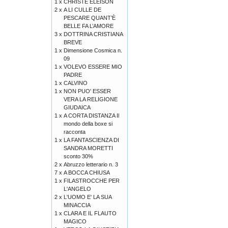
1 x
CHRISTE ELEISON
2 x
A LI CULLE DE
PESCARE QUANT’È
BELLE FA L’AMORE
3 x
DOTTRINA CRISTIANA
BREVE
1 x
Dimensione Cosmica n.
09
1 x
VOLEVO ESSERE MIO
PADRE
1 x
CALVINO
1 x
NON PUO' ESSER
VERA LA RELIGIONE
GIUDAICA
1 x
A CORTA DISTANZA Il
mondo della boxe si
racconta
1 x
LA FANTASCIENZA DI
SANDRA MORETTI
sconto 30%
2 x
Abruzzo letterario n. 3
7 x
A BOCCA CHIUSA
1 x
FILASTROCCHE PER
L'ANGELO
2 x
L'UOMO E' LA SUA
MINACCIA
1 x
CLARA E IL FLAUTO
MAGICO