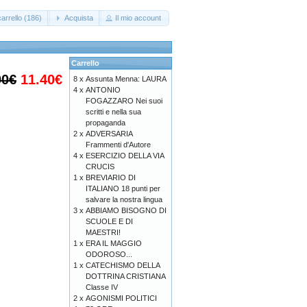
arrello (186)
Acquista
Il mio account
Carrello
00€
11.40€
8 x
Assunta Menna: LAURA
4 x
ANTONIO
FOGAZZARO Nei suoi
scritti e nella sua
propaganda
2 x
ADVERSARIA
Frammenti d'Autore
4 x
ESERCIZIO DELLA VIA
CRUCIS
1 x
BREVIARIO DI
ITALIANO 18 punti per
salvare la nostra lingua
3 x
ABBIAMO BISOGNO DI
SCUOLE E DI
MAESTRI!
1 x
ERA IL MAGGIO
ODOROSO...
1 x
CATECHISMO DELLA
DOTTRINA CRISTIANA
Classe IV
2 x
AGONISMI POLITICI