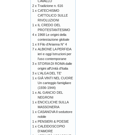
CAVALLO
2 x
Tradizione n. 616
1 x
CATECHISMO
CATTOLICO SULLE
RIVOLUZIONI
1 x
IL CREDO DEL
PROTESTANTESIMO
4 x
1968 Le origini della
contestazione globale
1 x
Il Filo d'Arianna N° 4
7 x
ALBIONE LA PERFIDA
ieri e oggi Istruzioni per
l’uso contemporane
3 x
STORIA DI ROMA dalle
origini all'Unità d'Italia
3 x
L'ALGA DEL TE'
1 x
GIÀ VINTI NEL CUORE
Un carteggio famigliare
(1936-1944)
1 x
AL GANCIO DEL
NEGRONI
1 x
ENCICLICHE SULLA
MASSONERIA
1 x
CASANOVA Il seduttore
nobile
1 x
PENSIERI & POESIE
1 x
CALEIDOSCOPIO
D'AMORE