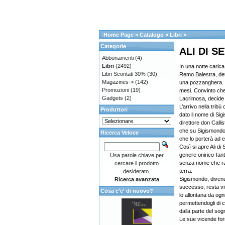
Home Page
»
Catalogo
»
Libri
»
Categorie
ALI DI S
Abbonamenti
(4)
Libri
(2492)
In una notte carica
Libri Scontati 30%
(30)
Remo Balestra, det
Magazines->
(142)
una pozzanghera. 
Promozioni
(19)
mesi. Convinto che i
Gadgets
(2)
Lacrimosa, decide d
L’arrivo nella tribù
Produttori
dato il nome di Sig
direttore don Calli
che su Sigismondo 
Ricerca Veloce
che lo porterà ad e
Così si apre Ali di
genere onirico-fant
Usa parole chiave per
senza nome che rap
cercare il prodotto
terra.
desiderato.
Sigismondo, divenu
Ricerca avanzata
successo, resta vi
Cosa c'e' di nuovo?
lo allontana da og
permettendogli di c
dalla parte del sog
Le sue vicende for