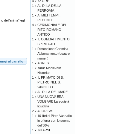
4 x
72 ORE
1 x
AL DI LÀ DELLA
FERROVIA
1 x
AI MIEI TEMPI...
RECENTI
o dell’anima” egli
4 x
CERIMONIALE DEL
RITO ROMANO
ANTICO
1 x
IL COMBATTIMENTO
SPIRITUALE
1 x
Dimensione Cosmica
Abbonamento (quattro
numeri)
ungi al carrello
1 x
AGNESE
1 x
Italiæ Medievalis
Historiæ
1 x
IL PRIMATO DI S.
PIETRO NEL S.
VANGELO
1 x
AL DI LÀ DEL MARE
1 x
UNA NUOVA ERA
VOLGARE La società
liquidata
2 x
AFORISMI
1 x
10 libri di Piero Vassalllo
in offerta con lo sconto
del 30%
1 x
INTARSI