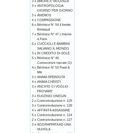
3 x
AMORE E VIOLENZA
3 x
ANTROPOLOGIA
GIORNO PER GIORNO
3 x
ÁNEMOS
4 x
COMPASSIONE
8 x
Bérénice N° 54 Il fomite
Rimbaud
7 x
Bérénice N° 47 L'Inisme
à Paris
6 x
CUCCIOLI E BAMBINI
SALVANO IL MONDO
3 x
IN CREDITO DI SOLE
5 x
Bérénice N° 49
Conoscenze narrate (2)
4 x
Bérénice N° 53 Poeti &
Miti
3 x
ANIMA SPERDUTA
4 x
ANIMA CHRISTI
3 x
ANCH'IO CI VOGLIO
PROVARE
3 x
EUGENIO ONEGIN
2 x
Controrivoluzione n. 125
3 x
Controrivoluzione n. 129
4 x
AFFINITÀ ASSASSINE
5 x
Controrivoluzione n. 124
2 x
Controrivoluzione n. 127
3 x
AGGRAPPATA AD UNA
NUVOLA