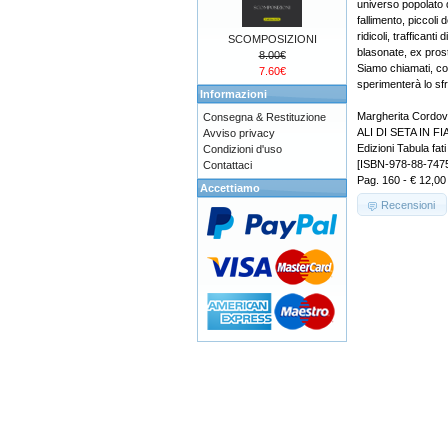
universo popolato da
fallimento, piccoli 
ridicoli, trafficanti d
SCOMPOSIZIONI
blasonate, ex prost
8.00€
Siamo chiamati, con
7.60€
sperimenterà lo sfr
Informazioni
Margherita Cordo
Consegna & Restituzione
ALI DI SETA IN F
Avviso privacy
Edizioni Tabula fati
Condizioni d'uso
[ISBN-978-88-747
Contattaci
Pag. 160 - € 12,00
Accettiamo
Recensioni