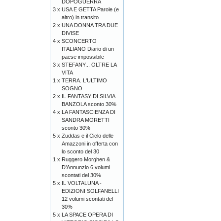
DOPOGUERRA
3 x
USA E GETTA Parole (e
altro) in transito
2 x
UNA DONNA TRA DUE
DIVISE
4 x
SCONCERTO
ITALIANO Diario di un
paese impossibile
3 x
STEFANY... OLTRE LA
VITA
1 x
TERRA. L'ULTIMO
SOGNO
2 x
IL FANTASY DI SILVIA
BANZOLA sconto 30%
4 x
LA FANTASCIENZA DI
SANDRA MORETTI
sconto 30%
5 x
Zuddas e il Ciclo delle
Amazzoni in offerta con
lo sconto del 30
1 x
Ruggero Morghen &
D’Annunzio 6 volumi
scontati del 30%
5 x
IL VOLTALUNA -
EDIZIONI SOLFANELLI
12 volumi scontati del
30%
5 x
LA SPACE OPERA DI