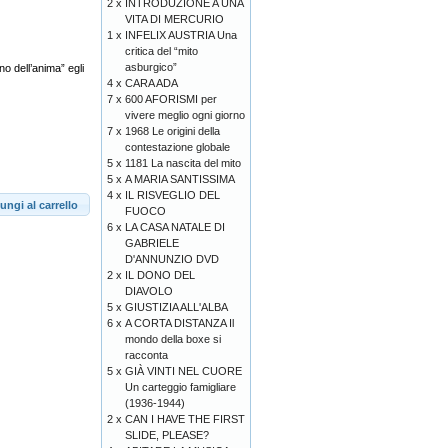
2 x
INTRODUZIONE A UNA
VITA DI MERCURIO
1 x
INFELIX AUSTRIA Una
critica del “mito
asburgico”
o dell’anima” egli
4 x
CARA ADA
7 x
600 AFORISMI per
vivere meglio ogni giorno
7 x
1968 Le origini della
contestazione globale
5 x
1181 La nascita del mito
5 x
A MARIA SANTISSIMA
4 x
IL RISVEGLIO DEL
ungi al carrello
FUOCO
6 x
LA CASA NATALE DI
GABRIELE
D'ANNUNZIO DVD
2 x
IL DONO DEL
DIAVOLO
5 x
GIUSTIZIA ALL'ALBA
6 x
A CORTA DISTANZA Il
mondo della boxe si
racconta
5 x
GIÀ VINTI NEL CUORE
Un carteggio famigliare
(1936-1944)
2 x
CAN I HAVE THE FIRST
SLIDE, PLEASE?