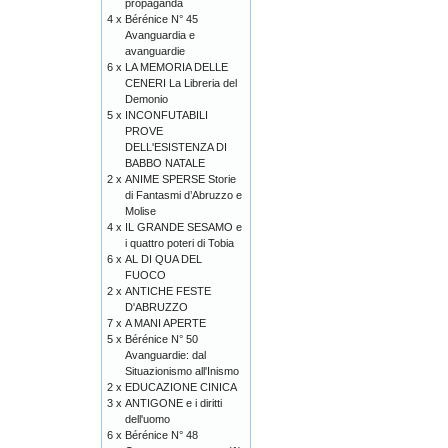
propaganda
4 x
Bérénice N° 45
Avanguardia e
avanguardie
6 x
LA MEMORIA DELLE
CENERI La Libreria del
Demonio
5 x
INCONFUTABILI
PROVE
DELL'ESISTENZA DI
BABBO NATALE
2 x
ANIME SPERSE Storie
di Fantasmi d’Abruzzo e
Molise
4 x
IL GRANDE SESAMO e
i quattro poteri di Tobia
6 x
AL DI QUA DEL
FUOCO
2 x
ANTICHE FESTE
D'ABRUZZO
7 x
A MANI APERTE
5 x
Bérénice N° 50
Avanguardie: dal
Situazionismo all'Inismo
2 x
EDUCAZIONE CINICA
3 x
ANTIGONE e i diritti
dell'uomo
6 x
Bérénice N° 48