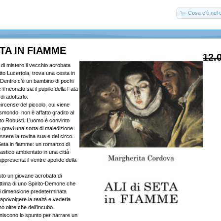
Cosa c'è nel c
ETA IN FIAMME
12.
 di mistero il vecchio acrobata
to Lucertola, trova una cesta in
Dentro c’è un bambino di pochi
l neonato sia il pupillo della Fata
i adottarlo.
 circense del piccolo, cui viene
ismondo, non è affatto gradito al
sto Robusti. L’uomo è convinto
gravi una sorta di maledizione
ssere la rovina sua e del circo.
 Seta in fiamme: un romanzo di
astico ambientato in una città
presenta il ventre apolide della
to un giovane acrobata di
ttima di uno Spirito-Demone che
ni dimensione predeterminata
apovolgere la realtà e vederla
no oltre che dell’incubo.
niscono lo spunto per narrare un