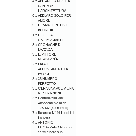
4 x
ABITARE LA MUSICA
CANTARE
L'ARCHITETTURA
6 x
ABELARD SOLO PER
AMORE
3 x
IL CAVALIERE ED IL
BUON DIO
1 x
LE CITTÀ
GALLEGGIANTI
3 x
CRONACHE DI
LAVENZA
3 x
IL PITTORE
MERDAZZÈR
2 x
FATALE
APPUNTAMENTO A
PARIGI
8 x
36 NUMERO
PERFETTO
3 x
C'ERA UNA VOLTA UNA
GENERAZIONE
3 x
Controrivoluzione
Abbonamento ai nn.
127/132 (sei numeri)
7 x
Bérénice N° 46 Luoghi di
frontiera
4 x
ANTONIO
FOGAZZARO Nei suoi
scritti e nella sua