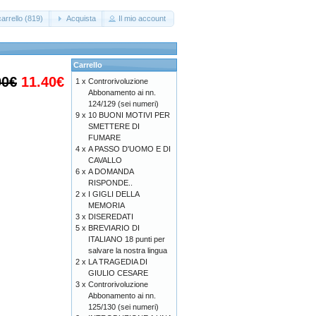
arrello (819)
Acquista
Il mio account
Carrello
00€
11.40€
1 x
Controrivoluzione
Abbonamento ai nn.
124/129 (sei numeri)
9 x
10 BUONI MOTIVI PER
SMETTERE DI
FUMARE
4 x
A PASSO D'UOMO E DI
CAVALLO
6 x
A DOMANDA
RISPONDE..
2 x
I GIGLI DELLA
MEMORIA
3 x
DISEREDATI
5 x
BREVIARIO DI
ITALIANO 18 punti per
salvare la nostra lingua
2 x
LA TRAGEDIA DI
GIULIO CESARE
3 x
Controrivoluzione
Abbonamento ai nn.
125/130 (sei numeri)