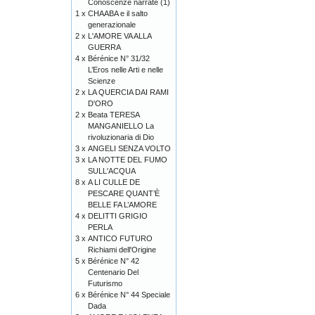
Conoscenze narrate (1)
1 x
CHAABA e il salto
generazionale
2 x
L'AMORE VA ALLA
GUERRA
4 x
Bérénice N° 31/32
L’Eros nelle Arti e nelle
Scienze
2 x
LA QUERCIA DAI RAMI
D'ORO
2 x
Beata TERESA
MANGANIELLO La
rivoluzionaria di Dio
3 x
ANGELI SENZA VOLTO
3 x
LA NOTTE DEL FUMO
SULL'ACQUA
8 x
A LI CULLE DE
PESCARE QUANT’È
BELLE FA L’AMORE
4 x
DELITTI GRIGIO
PERLA
3 x
ANTICO FUTURO
Richiami dell'Origine
5 x
Bérénice N° 42
Centenario Del
Futurismo
6 x
Bérénice N° 44 Speciale
Dada