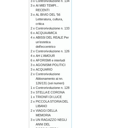
3 x
Controrivoluzione n. 134
3 x
AI MIEI TEMPI...
RECENTI
3 x
AL BIVIO DEL '56
Letteratura, cultura,
critica
2 x
Controrivoluzione n. 133
6 x
ACQUA AMICA
4 x
ABISSI DEL REALE Per
un’estetica
dell’eccentrico
2 x
Controrivoluzione n. 126
4 x
AH L'AMOUR
6 x
AFORISMI e interludi
3 x
AGONISMI POLITICI
3 x
ACQUARIO
2 x
Controrivoluzione
Abbonamento ai nn.
126/131 (sei numeri)
1 x
Controrivoluzione n. 128
3 x
STELLA E CORONA
1 x
TRIONFI DI LUCE
2 x
PICCOLA STORIA DEL
LIBANO
2 x
VIAGGI DELLA
MEMORIA
3 x
UN RAGAZZO NEGLI
ANNI DEL