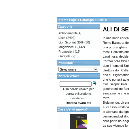
Home Page
»
Catalogo
»
Libri
»
Categorie
ALI DI S
Abbonamenti
(4)
Libri
(2492)
In una notte carica
Libri Scontati 30%
(30)
Remo Balestra, det
Magazines->
(142)
una pozzanghera. 
Promozioni
(19)
mesi. Convinto che i
Gadgets
(2)
Lacrimosa, decide d
L’arrivo nella tribù
Produttori
dato il nome di Sig
direttore don Calli
che su Sigismondo 
Ricerca Veloce
che lo porterà ad e
Così si apre Ali di
genere onirico-fant
Usa parole chiave per
senza nome che rap
cercare il prodotto
terra.
desiderato.
Sigismondo, divenu
Ricerca avanzata
successo, resta vi
Cosa c'e' di nuovo?
lo allontana da og
permettendogli di c
dalla parte del sog
Le sue vicende for