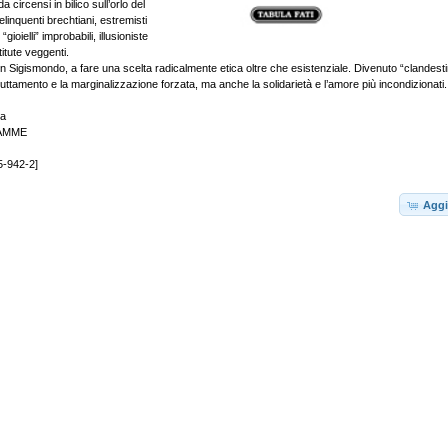
 circensi in bilico sull’orlo del
delinquenti brechtiani, estremisti
i “gioielli” improbabili, illusioniste
itute veggenti.
 Sigismondo, a fare una scelta radicalmente etica oltre che esistenziale. Divenuto “clandestin
uttamento e la marginalizzazione forzata, ma anche la solidarietà e l’amore più incondizionati.
va
IAMME
5-942-2]
Aggi