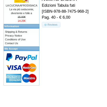
Edizioni Tabula fati
LA CUCINA AFRODISIACA
La via più seducente,
[ISBN-978-88-7475-968-2]
divertente e folle a
Pag. 40 - € 6,00
15.00€
14.25€
Reviews
Information
Shipping & Returns
Privacy Notice
Conditions of Use
Contact Us
We Accept