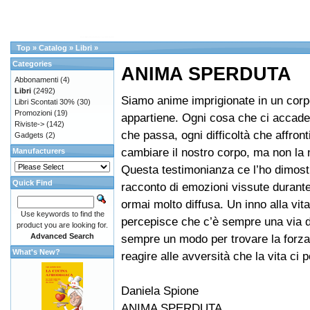
Top
»
Catalog
»
Libri
»
Categories
ANIMA SPERDUTA
Abbonamenti
(4)
Libri
(2492)
Siamo anime imprigionate in un corp
Libri Scontati 30%
(30)
Promozioni
(19)
appartiene. Ogni cosa che ci accade
Riviste->
(142)
che passa, ogni difficoltà che affron
Gadgets
(2)
cambiare il nostro corpo, ma non la 
Manufacturers
Questa testimonianza ce l’ho dimost
Quick Find
racconto di emozioni vissute durante
ormai molto diffusa. Un inno alla vita 
Use keywords to find the
percepisce che c’è sempre una via d’
product you are looking for.
Advanced Search
sempre un modo per trovare la forza 
What's New?
reagire alle avversità che la vita ci 
Daniela Spione
ANIMA SPERDUTA