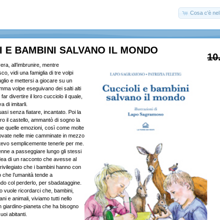
Cosa c'è nel 
I E BAMBINI SALVANO IL MONDO
10
era, all’imbrunire, mentre
, vidi una famiglia di tre volpi
glio e mettersi a giocare su un
ma volpe eseguivano dei salti alti
ar divertire il loro cucciolo il quale,
 di imitarli.
asi senza fiatare, incantato. Poi la
ro il castello, ammantò di sogno la
che quelle emozioni, così come molte
rovate nelle mie camminate in mezzo
otevo semplicemente tenerle per me.
nne a passeggiare lungo gli stessi
idea di un racconto che avesse al
privilegiato che i bambini hanno con
o che l’umanità tende a
ndo col perderlo, per sbadataggine.
o vuole ricordarci che, bambini,
ni e animali, viviamo tutti nello
n giardino-pianeta che ha bisogno
suoi abitanti.