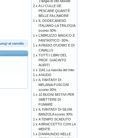
Trilogia di Vito Moretti
2 x
A LI CULLE DE
PESCARE QUANT’È
BELLE FA L’AMORE
1 x
IL DODECANESO
ITALIANO-LA TRILOGIA
sconto 30%
1 x
L’ABRUZZO MAGICO E
FANTASTICO -30%
ungi al carrello
1 x
A PASSO D'UOMO E DI
CAVALLO
1 x
TUTTI I LIBRI DEL
PROF. GIACINTO
AURITI
1 x
1181 La nascita del mito
1 x
A NUDO
1 x
IL FANTASY DI
MELANIA FUSCONI
sconto 30%
1 x
10 BUONI MOTIVI PER
SMETTERE DI
FUMARE
1 x
IL FANTASY DI SILVIA
BANZOLA sconto 30%
1 x
A TEMPO SCADUTO
1 x
A BRACCETTO CON LA
MENTE
1 x
D'ANNUNZIO NELLE