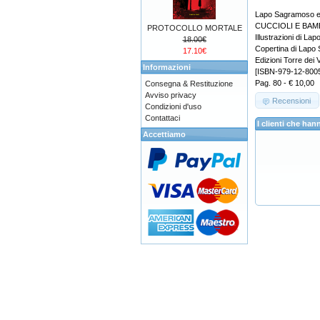
Lapo Sagramoso e P
CUCCIOLI E BAM
PROTOCOLLO MORTALE
Illustrazioni di L
18.00€
Copertina di Lapo
17.10€
Edizioni Torre dei V
Informazioni
[ISBN-979-12-800
Pag. 80 - € 10,00
Consegna & Restituzione
Avviso privacy
Recensioni
Condizioni d'uso
Contattaci
I clienti che h
Accettiamo