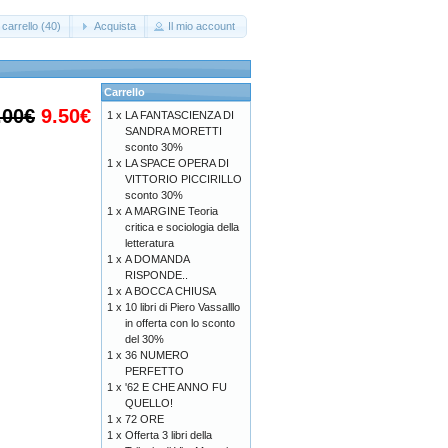
carrello (40)
Acquista
Il mio account
Carrello
.00€
9.50€
1 x
LA FANTASCIENZA DI
SANDRA MORETTI
sconto 30%
1 x
LA SPACE OPERA DI
VITTORIO PICCIRILLO
sconto 30%
1 x
A MARGINE Teoria
critica e sociologia della
letteratura
1 x
A DOMANDA
RISPONDE..
1 x
A BOCCA CHIUSA
1 x
10 libri di Piero Vassalllo
in offerta con lo sconto
del 30%
1 x
36 NUMERO
PERFETTO
1 x
'62 E CHE ANNO FU
QUELLO!
1 x
72 ORE
1 x
Offerta 3 libri della