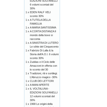
EDIZIONI SOLFANELLI
6 volumi scontati del
30%
1 x
EDEN RALF VELI
sconto 30%
1 x
A TUTELA DELLA
FAMIGLIA
1 x
A MARIA SANTISSIMA
1 x
A CORTA DISTANZA Il
mondo della boxe si
racconta
1 x
A SINISTRA DI LUTERO
Le sètte del Cinquecento
1 x
Fabrizio Di Lalla & la
Storia dell’A.O.I. 6 volumi
sconto 30%
1 x
Zuddas e il Ciclo delle
Amazzoni in offerta con
lo sconto del 30
1 x
Tradizioni, riti e sortilegi.
L’Abruzzo magico -30%
1 x
CLUB DEI LETTORI
1 x
A MANI APERTE
1 x
IL VOLTALUNA -
EDIZIONI SOLFANELLI
12 volumi scontati del
30%
1 x
1968 Le origini della