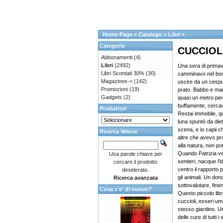
Home Page
»
Catalogo
»
Libri
»
Categorie
CUCCIOL
Abbonamenti
(4)
Libri
(2492)
Una sera di primav
Libri Scontati 30%
(30)
camminavo nel bosco
Magazines->
(142)
uscire da un cespu
Promozioni
(19)
prato. Babbo e mam
Gadgets
(2)
quasi un metro per f
buffamente, cercava
Produttori
Restai immobile, qu
luna spuntò da diet
scena, e io capii 
Ricerca Veloce
altre che avevo p
alla natura, non p
Quando Patrizia ve
Usa parole chiave per
sentieri, nacque l’
cercare il prodotto
centro il rapporto 
desiderato.
gli animali. Un don
Ricerca avanzata
sottovalutare, fine
Cosa c'e' di nuovo?
Questo piccolo libr
cuccioli, esseri uma
stesso giardino. U
delle cure di tutti i 