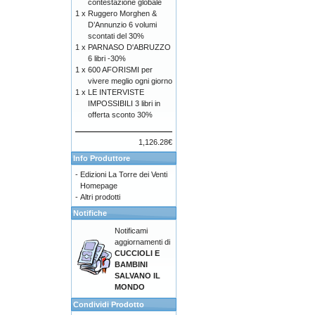
contestazione globale
1 x
Ruggero Morghen &
D’Annunzio 6 volumi
scontati del 30%
1 x
PARNASO D'ABRUZZO
6 libri -30%
1 x
600 AFORISMI per
vivere meglio ogni giorno
1 x
LE INTERVISTE
IMPOSSIBILI 3 libri in
offerta sconto 30%
1,126.28€
Info Produttore
-
Edizioni La Torre dei Venti
Homepage
-
Altri prodotti
Notifiche
Notificami
aggiornamenti di
CUCCIOLI E
BAMBINI
SALVANO IL
MONDO
Condividi Prodotto