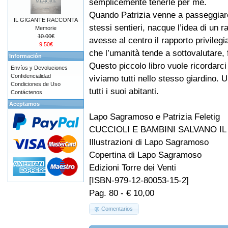
semplicemente tenerle per me.
Quando Patrizia venne a passeggiare
IL GIGANTE RACCONTA
stessi sentieri, nacque l’idea di un 
Memorie
10.00€
avesse al centro il rapporto privileg
9.50€
che l’umanità tende a sottovalutare,
Información
Questo piccolo libro vuole ricordarci
Envíos y Devoluciones
Confidencialidad
viviamo tutti nello stesso giardino. 
Condiciones de Uso
tutti i suoi abitanti.
Contáctenos
Aceptamos
Lapo Sagramoso e Patrizia Feletig
CUCCIOLI E BAMBINI SALVANO I
Illustrazioni di Lapo Sagramoso
Copertina di Lapo Sagramoso
Edizioni Torre dei Venti
[ISBN-979-12-80053-15-2]
Pag. 80 - € 10,00
Comentarios