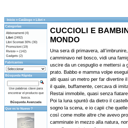
Inicio
»
Catálogo
»
Libri
»
Categorías
CUCCIOLI E BAMBIN
Abbonamenti
(4)
MONDO
Libri
(2492)
Libri Scontati 30%
(30)
Promozioni
(19)
Una sera di primavera, all’imbrunire
Riviste->
(142)
Gadgets
(2)
camminavo nel bosco, vidi una famigl
Fabricantes
uscire da un cespuglio e mettersi a 
prato. Babbo e mamma volpe eseguiv
Búsqueda Rápida
alti quasi un metro per far divertire i
il quale, buffamente, cercava di imitar
Use palabras clave para
Restai immobile, quasi senza fiatare
encontrar el producto que
busca.
Poi la luna spuntò da dietro il caste
Búsqueda Avanzada
sogno la scena, e io capii che quell
Que es lo Nuevo ?
così come molte altre che avevo pro
camminate in mezzo alla natura, no