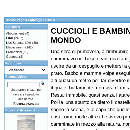
Home Page
»
Catalogo
»
Libri
»
Categorie
CUCCIOLI E BAMBIN
Abbonamenti
(4)
MONDO
Libri
(2492)
Libri Scontati 30%
(30)
Magazines->
(142)
Una sera di primavera, all’imbrunire
Promozioni
(19)
Gadgets
(2)
camminavo nel bosco, vidi una famigl
Produttori
uscire da un cespuglio e mettersi a 
prato. Babbo e mamma volpe eseguiv
Ricerca Veloce
alti quasi un metro per far divertire i
il quale, buffamente, cercava di imitar
Usa parole chiave per
Restai immobile, quasi senza fiatare
cercare il prodotto
desiderato.
Poi la luna spuntò da dietro il caste
Ricerca avanzata
sogno la scena, e io capii che quell
Cosa c'e' di nuovo?
così come molte altre che avevo pro
camminate in mezzo alla natura, no