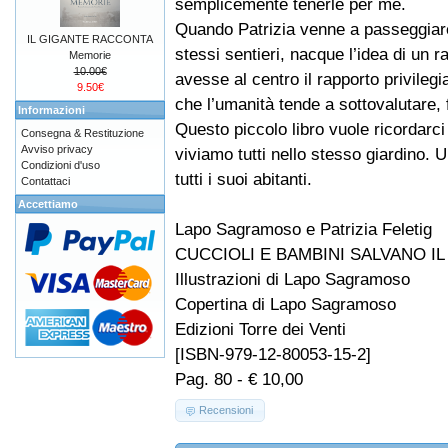
semplicemente tenerle per me.
Quando Patrizia venne a passeggiare
IL GIGANTE RACCONTA
stessi sentieri, nacque l’idea di un 
Memorie
10.00€
avesse al centro il rapporto privileg
9.50€
che l’umanità tende a sottovalutare,
Informazioni
Questo piccolo libro vuole ricordarci
Consegna & Restituzione
Avviso privacy
viviamo tutti nello stesso giardino. 
Condizioni d'uso
tutti i suoi abitanti.
Contattaci
Accettiamo
Lapo Sagramoso e Patrizia Feletig
CUCCIOLI E BAMBINI SALVANO I
Illustrazioni di Lapo Sagramoso
Copertina di Lapo Sagramoso
Edizioni Torre dei Venti
[ISBN-979-12-80053-15-2]
Pag. 80 - € 10,00
Recensioni