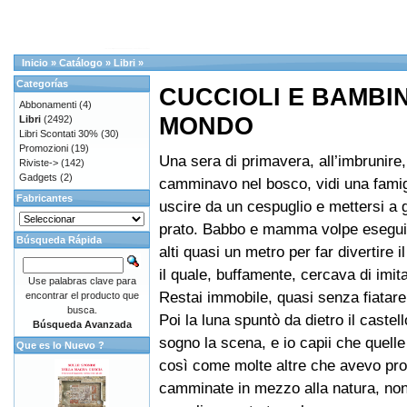
Inicio
»
Catálogo
»
Libri
»
Categorías
CUCCIOLI E BAMBIN
Abbonamenti
(4)
MONDO
Libri
(2492)
Libri Scontati 30%
(30)
Promozioni
(19)
Una sera di primavera, all’imbrunire
Riviste->
(142)
Gadgets
(2)
camminavo nel bosco, vidi una famigl
Fabricantes
uscire da un cespuglio e mettersi a 
prato. Babbo e mamma volpe eseguiv
Búsqueda Rápida
alti quasi un metro per far divertire i
il quale, buffamente, cercava di imitar
Use palabras clave para
Restai immobile, quasi senza fiatare
encontrar el producto que
busca.
Poi la luna spuntò da dietro il caste
Búsqueda Avanzada
sogno la scena, e io capii che quell
Que es lo Nuevo ?
così come molte altre che avevo pro
camminate in mezzo alla natura, no