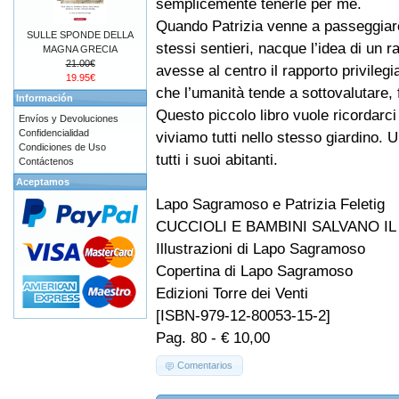
semplicemente tenerle per me.
Quando Patrizia venne a passeggiare
SULLE SPONDE DELLA
stessi sentieri, nacque l’idea di un 
MAGNA GRECIA
21.00€
avesse al centro il rapporto privileg
19.95€
che l’umanità tende a sottovalutare,
Información
Questo piccolo libro vuole ricordarci
Envíos y Devoluciones
Confidencialidad
viviamo tutti nello stesso giardino. 
Condiciones de Uso
tutti i suoi abitanti.
Contáctenos
Aceptamos
Lapo Sagramoso e Patrizia Feletig
CUCCIOLI E BAMBINI SALVANO I
Illustrazioni di Lapo Sagramoso
Copertina di Lapo Sagramoso
Edizioni Torre dei Venti
[ISBN-979-12-80053-15-2]
Pag. 80 - € 10,00
Comentarios